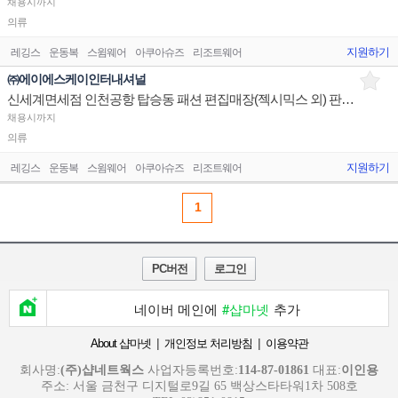
채용시까지
의류
지원하기
레깅스
운동복
스윔웨어
아쿠아슈즈
리조트웨어
㈜에이에스케이인터내셔널
신세계면세점 인천공항 탑승동 패션 편집매장(젝시믹스 외) 판매직원 채용
채용시까지
의류
지원하기
레깅스
운동복
스윔웨어
아쿠아슈즈
리조트웨어
1
PC버전
로그인
네이버 메인에
#샵마넷
추가
|
|
About 샵마넷
개인정보 처리방침
이용약관
회사명:
(주)샵네트웍스
사업자등록번호:
114-87-01861
대표:
이인용
주소: 서울 금천구 디지털로9길 65 백상스타타워1차 508호