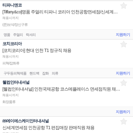
티파니앤코
[Tiffany&co]명품 주얼리 티파니 코리아 인천공항면세점/신세계광주/신세계하남 판매사원 채용
채용시까지
(준)보석/장신구류
지원하기
명품
주얼리
럭셔리
코치코리아
[코치코리아] 현대 인천 T1 정규직 채용
채용시까지
피혁/잡화류
지원하기
구두등피혁제품
핸드백
잡화
의류
웰컴인터내셔널
[웰컴인터내셔널] 인천국제공항 코스메플레이스 면세점직원 채용공고
채용시까지
화장품류
지원하기
㈜에이에스케이인터내셔널
신세계면세점 인천공항 T1 편집매장 판매직원 채용