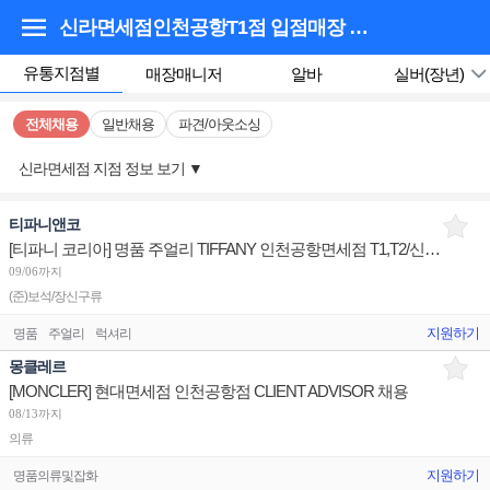
신라면세점인천공항T1점 입점매장
채용정보
유통지점별
매장매니저
알바
실버(장년)
전체채용
일반채용
파견/아웃소싱
신라면세점 지점 정보 보기
▼
티파니앤코
[티파니 코리아] 명품 주얼리 TIFFANY 인천공항면세점 T1,T2/신세계광주/신세계하남 판매사원 채용
09/06까지
(준)보석/장신구류
지원하기
명품
주얼리
럭셔리
몽클레르
[MONCLER] 현대면세점 인천공항점 CLIENT ADVISOR 채용
08/13까지
의류
지원하기
명품의류및잡화