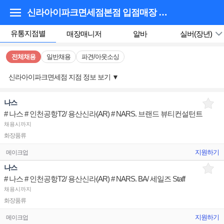
신라아이파크면세점본점 입점매장
채용정보
유통지점별
매장매니저
알바
실버(장년)
전체채용
일반채용
파견/아웃소싱
신라아이파크면세점 지점 정보 보기
▼
나스
# 나스 # 인천공항T2/ 용산신라(AR) # NARS. 브랜드 뷰티컨설턴트
채용시까지
화장품류
지원하기
메이크업
나스
# 나스 # 인천공항T2/ 용산신라(AR) # NARS. BA/ 세일즈 Staff
채용시까지
화장품류
지원하기
메이크업