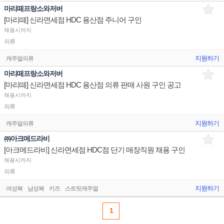
마리떼프랑소와저버
[마리떼] 신라면세점 HDC 용산점 주니어 구인
채용시까지
의류
지원하기
캐주얼의류
마리떼프랑소와저버
[마리떼] 신라면세점 HDC 용산점 의류 판매 사원 구인 공고
채용시까지
의류
지원하기
캐주얼의류
㈜아크메드라비
[아크메드라비] 신라면세점 HDC점 단기 매장직원 채용 구인
채용시까지
의류
지원하기
여성복
남성복
키즈
스트릿캐주얼
1