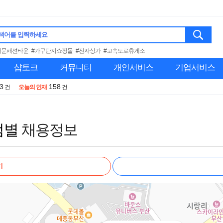
색어를 입력하세요
대문패션타운
#가구단지쇼핑몰
#전자상가
#고속도로휴게소
샵토크
커뮤니티
개인서비스
기업서비스
3
158
건
오늘의 인재
건
점별
채용정보
기