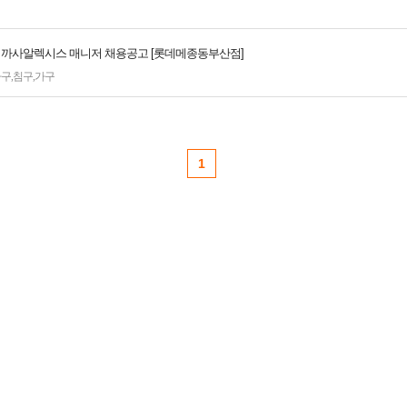
] 까사알렉시스 매니저 채용공고 [롯데메종동부산점]
가구
,
침구
,
가구
1