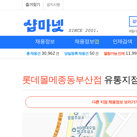
즐겨찾기
공지사항
검
#동
채용정보
채용정보
맵
인재검색
30,962
50
11,99
총 채용건
건
당일등록 채용건
건
열람가능 인재
롯데몰메종동부산점
유통지
다른 지점 채용정보 보러가