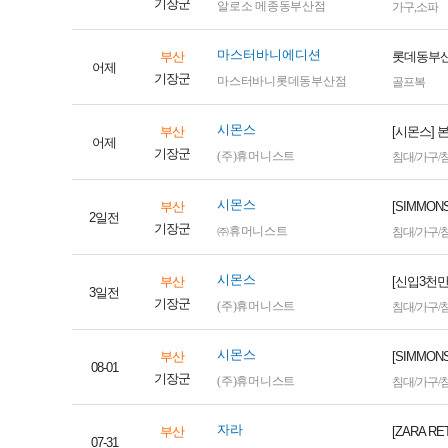
기장군
알로소 메종동부산점
가구
,
소파
마스터바니에디션
부산
롯데동부산
어제
기장군
마스터바니롯데동부산점
골프복
시몬스
부산
[시몬스] 
어제
기장군
(주)휴머니스트
침대/가구/
시몬스
부산
[SIMMO
2일전
기장군
㈜휴머니스트
침대/가구/
시몬스
부산
[신입3천만
3일전
기장군
(주)휴머니스트
침대/가구/
시몬스
부산
[SIMMO
08-01
기장군
(주)휴머니스트
침대/가구/
자라
부산
[ZARA 
07-31