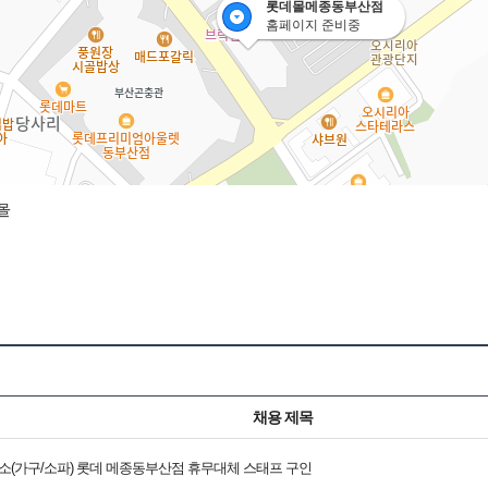
롯데몰메종동부산점
홈페이지 준비중
핑몰
채용 제목
로소(가구/소파) 롯데 메종동부산점 휴무대체 스태프 구인