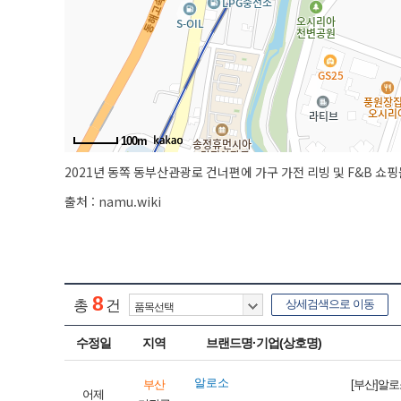
100m
2021년 동쪽 동부산관광로 건너편에 가구 가전 리빙 및 F&B 쇼
출처 :
namu.wiki
8
총
건
상세검색으로 이동
수정일
지역
브랜드명·기업(상호명)
알로소
부산
[부산]알
어제