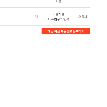
의류
아울렛몰
채용시
가구/침구/리빙류
해당 지점 채용정보 등록하기