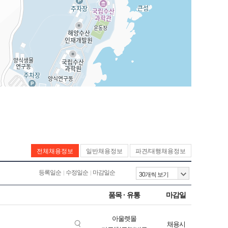
전체채용정보
일반채용정보
파견/대행채용정보
등록일순
수정일순
마감일순
품목 · 유통
마감일
아울렛몰
채용시