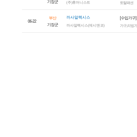
기장군
(주)휴머니스트
토탈패션
까사알렉시스
부산
[수입가구
06-22
기장군
까사알렉시스(제시앤코)
가구
,
리빙