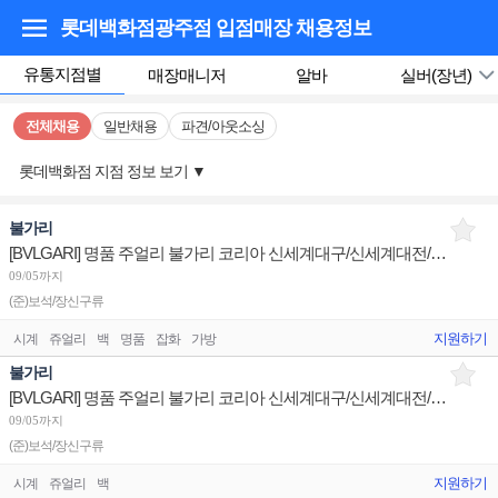
롯데백화점광주점 입점매장
채용정보
유통지점별
매장매니저
알바
실버(장년)
전체채용
일반채용
파견/아웃소싱
롯데백화점 지점 정보 보기
▼
불가리
[BVLGARI] 명품 주얼리 불가리 코리아 신세계대구/신세계대전/롯데광주 슈퍼바이저/판매사원 채용
09/05까지
(준)보석/장신구류
지원하기
시계
쥬얼리
백
명품
잡화
가방
불가리
[BVLGARI] 명품 주얼리 불가리 코리아 신세계대구/신세계대전/롯데광주 판매사원 채용
09/05까지
(준)보석/장신구류
지원하기
시계
쥬얼리
백