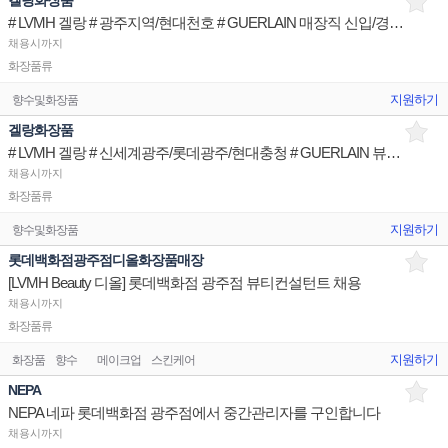
겔랑화장품
# LVMH 겔랑 # 광주지역/현대천호 # GUERLAIN 매장직 신입/경력직
채용시까지
화장품류
지원하기
향수및화장품
겔랑화장품
# LVMH 겔랑 # 신세계광주/롯데광주/현대충청 # GUERLAIN 뷰티 consultant
채용시까지
화장품류
지원하기
향수및화장품
롯데백화점광주점디올화장품매장
[LVMH Beauty 디올] 롯데백화점 광주점 뷰티컨설턴트 채용
채용시까지
화장품류
지원하기
화장품
향수
메이크업
스킨케어
NEPA
NEPA 네파 롯데백화점 광주점에서 중간관리자를 구인합니다
채용시까지