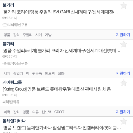
불가리
[불가리 코리아]명품 주얼리 BVLGARI 신세계대구/신세계대전/롯데광주 슈퍼바이저/판매사원 채용
09/05까지
(준)보석/장신구류
지원하기
명품
잡화
주얼리
시계
가방
불가리
[명품 주얼리&시계] 불가리 코리아 신세계대구/신세계대전/롯데광주 슈퍼바이저/판매사원 채용
09/05까지
(준)보석/장신구류
지원하기
시계
쥬얼리
백
귀금속
핸드백
잡화
케어링그룹
[Kering Group] 명품 브랜드 롯데광주/현대울산 판매사원 채용
09/05까지
피혁/잡화류
지원하기
피혁
잡화
명품
의류
핸드백
GUCCI
돌체앤가바나
[명품 브랜드] 돌체앤가바나 잠실월드타워/대전갤러리아/롯데광주 판매사원 채용