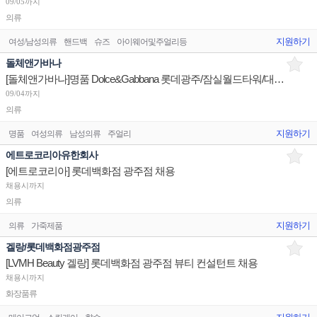
09/05까지
의류
지원하기
여성/남성의류
핸드백
슈즈
아이웨어및주얼리등
돌체앤가바나
[돌체앤가바나]명품 Dolce&Gabbana 롯데광주/잠실월드타워/대전갤러리아 판매사원 채용
09/04까지
의류
지원하기
명품
여성의류
남성의류
주얼리
에트로코리아유한회사
[에트로코리아] 롯데백화점 광주점 채용
채용시까지
의류
지원하기
의류
가죽제품
겔랑/롯데백화점광주점
[LVMH Beauty 겔랑] 롯데백화점 광주점 뷰티 컨설턴트 채용
채용시까지
화장품류