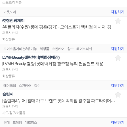
스포츠/레져류
지원하기
아웃도어
㈜창진씨제이
AK플라자(수원) 롯데 평촌(경기) - 모이스올가 백화점 매니저, 경력 및 신입 판매직 채용
채용시까지
화장품류
지원하기
모이스올가비건&유기농
화장품
스킨케어
향수
헤어브러쉬
LVMHBeauty겔랑뷰티(백화점매장)
[LVMH Beauty 겔랑] 롯데백화점 광주점 뷰티 컨설턴트 채용
채용시까지
화장품류
지원하기
메이크업
스킨케어
향수
슬립퍼
[슬립퍼&누어] 침대 가구 브랜드 롯데백화점 광주점 파트타이머 채용
채용시까지
가구/침구/소품류
지원하기
침대
프레임
매트리스