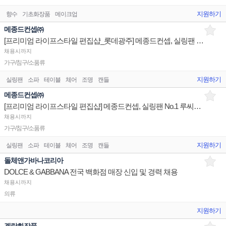
지원하기
향수
기초화장품
메이크업
메종드컨셉㈜
[프리미엄 라이프스타일 편집샵_롯데광주] 메종드컨셉, 실링팬 No.1 루씨에어 큐레이터 상시채용
채용시까지
가구/침구/소품류
지원하기
실링팬
소파
테이블
체어
조명
캔들
메종드컨셉㈜
[프리미엄 라이프스타일 편집샵] 메종드컨셉, 실링팬 No.1 루씨에어 큐레이터 상시채용
채용시까지
가구/침구/소품류
지원하기
실링팬
소파
테이블
체어
조명
캔들
돌체앤가바나코리아
DOLCE & GABBANA 전국 백화점 매장 신입 및 경력 채용
채용시까지
의류
지원하기