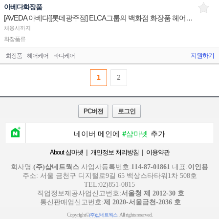
아베다화장품
[AVEDA 아베다][롯데광주점] ELCA그룹의 백화점 화장품 헤어케어 브랜드 매장 직원 채용
채용시까지
화장품류
지원하기
화장품
헤어케어
바디케어
1
2
PC버전
로그인
네이버 메인에
#샵마넷
추가
|
|
About 샵마넷
개인정보 처리방침
이용약관
회사명:
(주)샵네트웍스
사업자등록번호:
114-87-01861
대표:
이인용
주소: 서울 금천구 디지털로9길 65 백상스타타워1차 508호
TEL:02)851-0815
직업정보제공사업신고번호:
서울청 제 2012-30 호
통신판매업신고번호:
제 2020-서울금천-2036 호
Copyright©
. All rights reserved.
(주)샵네트웍스