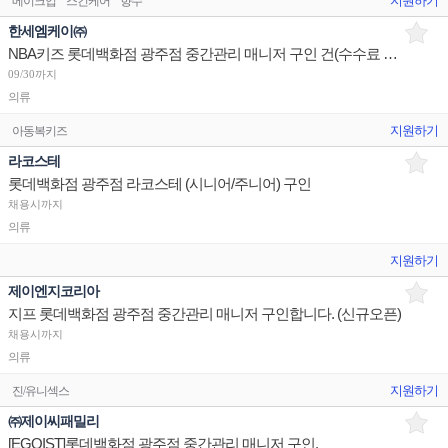
지원하기
메이크업
스킨케어
향수
한세엠케이㈜
NBA키즈 롯데백화점 광주점 중간관리 매니저 구인 건(수수료 조정 협의)
09/30까지
의류
지원하기
아동복키즈
라코스테
롯데백화점 광주점 라코스테 (시니어/주니어) 구인
채용시까지
의류
지원하기
제이엔지코리아
지프 롯데백화점 광주점 중간관리 매니저 구인합니다. (신규오픈)
채용시까지
의류
지원하기
진/유니섹스
㈜제이씨패밀리
[EGOIST]롯데백화점 광주점 중간관리 매니저 구인.