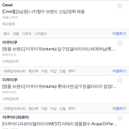
Creed
[Creed][강남권] 니치향수 브랜드 신입/경력 채용
채용시까지
화장품류
지원하기
향수
퍼퓸
디퓨저
니치향수
미우미우
[명품 브랜드] 미우미우(miumiu) 압구정갤러리아/신세계하남/롯데본점 판매사원 채용
09/05까지
피혁/잡화류
지원하기
의류및악세사리
핸드백
가방
지갑
신발
RTW
미우미우
[명품 브랜드] 미우미우(miumiu) 롯데서면,압구정갤러리아 점장/광교갤러리아 판매사원 채용
09/05까지
피혁/잡화류
지원하기
의류및악세사리
핸드백
가방
지갑
신발
RTW
아쿠아디파르마
[아쿠아디파르마/갤러리아WEST] 이태리 명품향수 Acqua Di Parma 스탭 채용