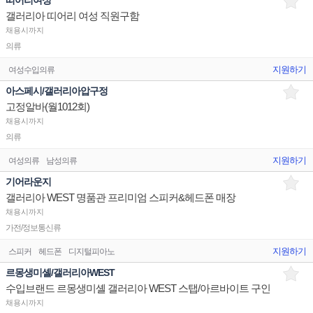
띠어리여성
갤러리아 띠어리 여성 직원구함
채용시까지
의류
지원하기
여성수입의류
아스페시/갤러리아압구정
고정알바(월1012회)
채용시까지
의류
지원하기
여성의류
남성의류
기어라운지
갤러리아 WEST 명품관 프리미엄 스피커&헤드폰 매장
채용시까지
가전/정보통신류
지원하기
스피커
헤드폰
디지털피아노
르몽생미셸/갤러리아WEST
수입브랜드 르몽생미셸 갤러리아 WEST 스탭/아르바이트 구인
채용시까지