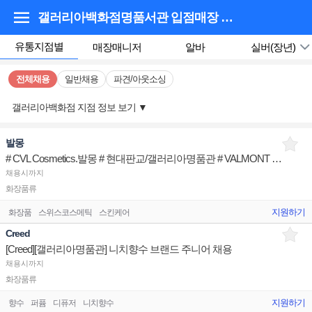
갤러리아백화점명품서관 입점매장
채용정보
유통지점별
매장매니저
알바
실버(장년)
전체채용
일반채용
파견/아웃소싱
갤러리아백화점 지점 정보 보기
▼
발몽
# CVL Cosmetics.발몽 # 현대판교/갤러리아명품관 # VALMONT 브랜드 뷰티아티스트
채용시까지
화장품류
지원하기
화장품
스위스코스메틱
스킨케어
Creed
[Creed][갤러리아명품관] 니치향수 브랜드 주니어 채용
채용시까지
화장품류
지원하기
향수
퍼퓸
디퓨저
니치향수