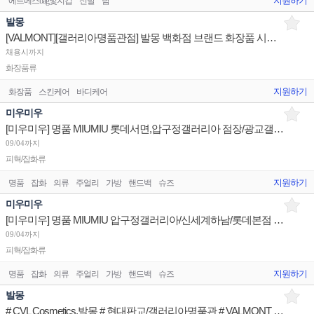
지원하기
에르메스bag및지갑
신발
남
발몽
[VALMONT][갤러리아명품관점] 발몽 백화점 브랜드 화장품 시니어 채용 건
채용시까지
화장품류
지원하기
화장품
스킨케어
바디케어
미우미우
[미우미우] 명품 MIUMIU 롯데서면,압구정갤러리아 점장/광교갤러리아 판매사원 채용
09/04까지
피혁/잡화류
지원하기
명품
잡화
의류
주얼리
가방
핸드백
슈즈
미우미우
[미우미우] 명품 MIUMIU 압구정갤러리아/신세계하남/롯데본점 판매사원 채용
09/04까지
피혁/잡화류
지원하기
명품
잡화
의류
주얼리
가방
핸드백
슈즈
발몽
# CVL Cosmetics.발몽 # 현대판교/갤러리아명품관 # VALMONT 브랜드 뷰티카운셀러