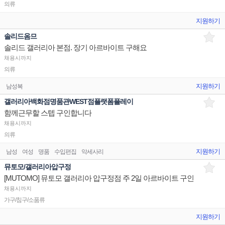
의류
지원하기
솔리드옴므
솔리드 갤러리아 본점. 장기 아르바이트 구해요
채용시까지
의류
지원하기
남성복
갤러리아백화점명품관WEST점플랫폼플레이
함께근무할 스텝 구인합니다
채용시까지
의류
지원하기
남성
여성
명품
수입편집
악세사리
뮤토모/갤러리아압구정
[MUTOMO] 뮤토모 갤러리아 압구정점 주 2일 아르바이트 구인
채용시까지
가구/침구/소품류
지원하기