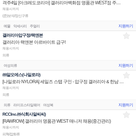
격주4일 [아크레도코리아] 갤러리아백화점 명품관 WEST점 주얼리 세일즈 구인
채용시까지
(준)보석/장신구류
지원하기
예물
악세사리
주얼리
갤러리아압구정/랙앤본
갤러리아 랙앤본 아르바이트 급구!
채용시까지
의류
지원하기
여성의류
㈜알오에스(나일로라)
[나일로라 NYLORA] 세일즈 스탭 구인 - 압구정 갤러리아 & 한남 플래그쉽스토어
채용시까지
의류
지원하기
의류
라이프스타일웨어
여성복
RCCInc.㈜식회사알씨씨)
[RAWROW] 갤러리아 명품관 WEST 매니저 채용(중간관리)
채용시까지
피혁/잡화류