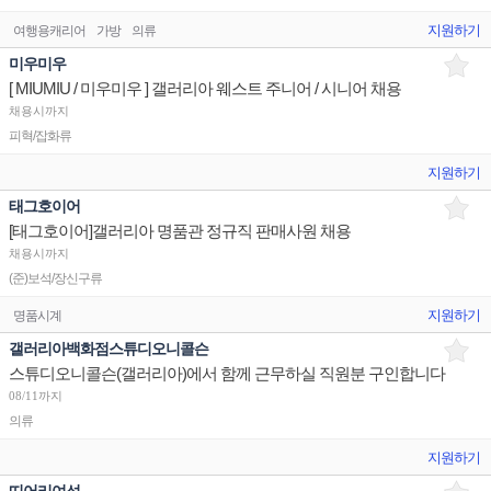
지원하기
여행용캐리어
가방
의류
미우미우
[ MIUMIU / 미우미우 ] 갤러리아 웨스트 주니어 / 시니어 채용
채용시까지
피혁/잡화류
지원하기
태그호이어
[태그호이어]갤러리아 명품관 정규직 판매사원 채용
채용시까지
(준)보석/장신구류
지원하기
명품시계
갤러리아백화점스튜디오니콜슨
스튜디오니콜슨(갤러리아)에서 함께 근무하실 직원분 구인합니다
08/11까지
의류
지원하기