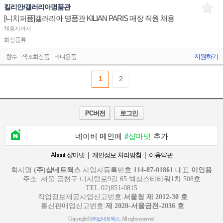
킬리안/갤러리아명품관
[니치퍼퓸]갤러리아 명품관 KILIAN PARIS 매장 직원 채용
채용시까지
화장품류
지원하기
향수
색조화장품
바디용품
1
2
PC버전
로그인
네이버 메인에
#샵마넷
추가
|
|
About 샵마넷
개인정보 처리방침
이용약관
회사명:
(주)샵네트웍스
사업자등록번호:
114-87-01861
대표:
이인용
주소: 서울 금천구 디지털로9길 65 백상스타타워1차 508호
TEL:02)851-0815
직업정보제공사업신고번호:
서울청 제 2012-30 호
통신판매업신고번호:
제 2020-서울금천-2036 호
Copyright©
. All rights reserved.
(주)샵네트웍스