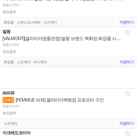
채용시까지
화장품류
지원하기
화장품
스위스코스메틱
스킨케어
발몽
[VALMONT][갤러리아명품관점] 발몽 브랜드 백화점 화장품 시니어 채용 건
채용시까지
화장품류
지원하기
화장품
스킨케어
바디케어
㈜파뮤
[FEMMUE 파뮤] 갤러리아백화점 프로모터 구인
채용시까지
화장품류
지원하기
스킨케어
아크레도코리아