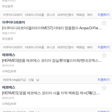
채용시까지
화장품류
지원하기
아쿠아디파르마
이태리니치퍼퓸
유니크
세계적인향수
백화점
뷰티
아쿠아디파르마
[아쿠아디파르마/갤러리아WEST] 이태리 명품향수 Acqua Di Parma 주니어 스탭 채용
채용시까지
화장품류
지원하기
아쿠아디파르마
이태리니치퍼퓸
유니크
세계적인향수
백화점
뷰티
에르메스
[HERMES]명품 에르메스 코리아 잠실롯데월드타워/현대코엑스/압구정갤러리아 판매사원 채용
09/05까지
피혁/잡화류
지원하기
에르메스bag및지갑
신발
남
에르메스
[HERMES] 명품 에르메스 코리아 서울 지역 백화점 캐셔(Till)/고객서비스(SSS)/Stock 계약직
09/05까지
피혁/잡화류