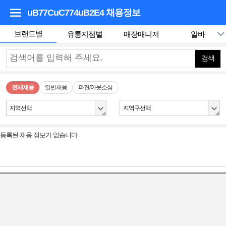
uB77CuC774uB2E4
채용정보
브랜드별
유통지점별
매장매니저
알바
검색
전체채용
일반채용
파견/아웃소싱
지역선택
지역구선택
등록된 채용 정보가 없습니다.