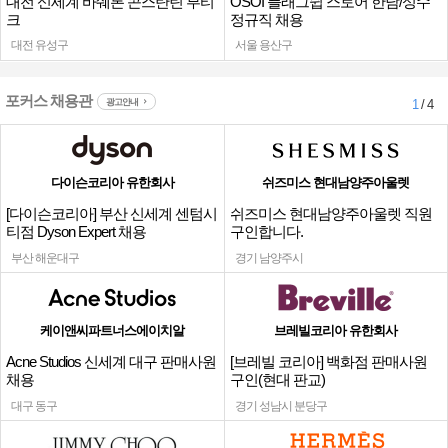
대전 신세계 바쉐론 콘스탄틴 부티
OSOI 플래그쉽 스토어 한남/성수
크
정규직 채용
대전 유성구
서울 용산구
포커스 채용관
광고안내
1
/ 4
다이슨코리아 유한회사
쉬즈미스 현대남양주아울렛
[다이슨코리아] 부산 신세계 센텀시
쉬즈미스 현대남양주아울렛 직원
티점 Dyson Expert 채용
구인합니다.
부산 해운대구
경기 남양주시
케이앤씨파트너스에이치알
브레빌코리아 유한회사
Acne Studios 신세계 대구 판매사원
[브레빌 코리아] 백화점 판매사원
채용
구인(현대 판교)
대구 동구
경기 성남시 분당구