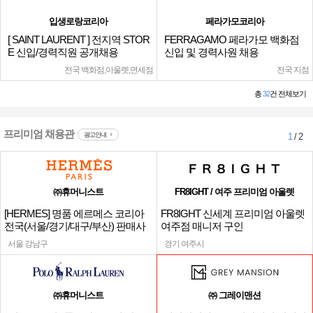
입생로랑코리아
페라가모코리아
[ SAINT LAURENT ] 전지역 STOR
FERRAGAMO 페라가모 백화점
E 신입/경력직원 공개채용
신입 및 경력사원 채용
전국 백화점,아울렛,면세점
전국 지점
총
32
건 전체보기
프리미엄 채용관
광고안내
1
/ 2
㈜휴머니스트
FR8IGHT / 여주 프리미엄 아울렛
[HERMES] 명품 에르메스 코리아
FR8IGHT 신세계 프리미엄 아울렛
전국(서울/경기/대구/부산) 판매사
여주점 매니저 구인
원
서울 강남구
경기 여주시
㈜휴머니스트
㈜ 그레이맨션