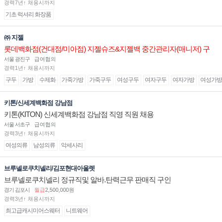
경력7년↑ 채용시까지
기초 럭셔리 화장품
㈜ 지젤
롯데백화점(건대점/미아점) 지젤슈즈&지젤백 중간관리자(매니저) 구
인합니다
서울 광진구
급여협의
경력1년↑ 채용시까지
구두
가방
수제화
가죽가방
가죽구두
여성구두
여자구두
여자가방
여성가방
키톤/신세계백화점 강남점
키톤(KITON) 신세계백화점 강남점 직영 직원 채용
서울 서초구
급여협의
경력3년↑ 채용시까지
여성의류
남성의류
악세사리
브루넬로쿠치넬리/김포현대아울렛
브루넬로쿠치넬리 정규직및 알바.탄력근무 판매직 구인
경기 김포시
월급
2,500,000원
경력3년↑ 채용시까지
최고급캐시미어스웨터
니트웨어