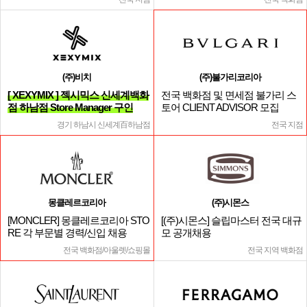
(주)비치
(주)불가리코리아
[ XEXYMIX ] 젝시믹스 신세계백화
전국 백화점 및 면세점 불가리 스
점 하남점 Store Manager 구인
토어 CLIENT ADVISOR 모집
경기 하남시 신세계百하남점
전국 지점
몽클레르코리아
(주)시몬스
[MONCLER] 몽클레르코리아 STO
[(주)시몬스] 슬립마스터 전국 대규
RE 각 부문별 경력/신입 채용
모 공개채용
전국 백화점/아울렛/쇼핑몰
전국 지역 백화점