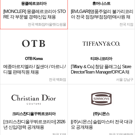
몽클레르코리아
휴머니스트
[MONCLER] 몽클레르코리아 STO
[BVLGARI]명품주얼리 불가리코리
RE 각 부문별 경력/신입 채용
아 전국 점장/부점장/판매사원 채
용
전국 백화점/아울렛/쇼핑몰
전국 지점
OTB Korea
티파니코리아
메종마르지엘라 / 질샌더 / 마르니 /
[Tiffany & Co.] 청담 플래그십 Store
디젤 판매직원 채용
Director/Team Manager/OP/CA 채
용
전국 백화점
서울 강남구
크리스챤디올꾸뛰르코리아
(주)시몬스
[크리스챤디올꾸뛰르코리아] 2026
[(주)시몬스] 슬립마스터 전국 대규
년 신입/경력 공개채용
모 공개채용
전국 지역
전국 지역 백화점