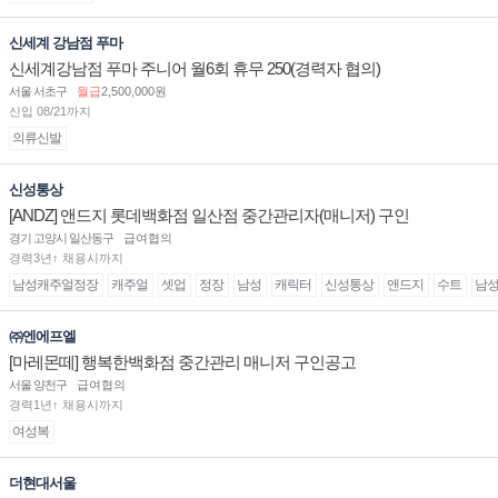
신세계 강남점 푸마
신세계강남점 푸마 주니어 월6회 휴무 250(경력자 협의)
서울 서초구
월급
2,500,000원
신입 08/21까지
의류신발
신성통상
[ANDZ] 앤드지 롯데백화점 일산점 중간관리자(매니저) 구인
경기 고양시 일산동구
급여협의
경력3년↑ 채용시까지
남성캐주얼정장
캐주얼
셋업
정장
남성
캐릭터
신성통상
앤드지
수트
남
㈜엔에프엘
[마레몬떼] 행복한백화점 중간관리 매니저 구인공고
서울 양천구
급여협의
경력1년↑ 채용시까지
여성복
더현대서울