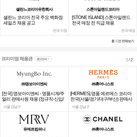
셀린느코리아유한회사
스톤아일랜드코리아
셀린느 코리아 전국 주요 백화점
[STONE ISLAND] 스톤아일랜드
세일즈 채용 공고
전국 매장 전 직급 채용
전국 지점
전국 매장
총
32
건 전체보기
프리미엄 채용관
광고안내
1
/ 2
㈜명보아이엔씨
㈜휴머니스트
[전국] 명보아이엔씨 - 명품시계/주
[HERMES] 명품 에르메스 코리아
얼리 판매사원 채용 (정규직-신입/
전국(서울/경기/대구/부산) 판매사
경력)
원
서울 강남구
서울 강남구
유메르컴퍼니
㈜휴머니스트