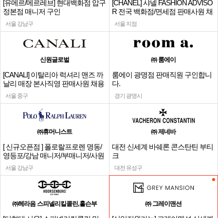
[유메르/메르레브] 현대백화점 압구
[CHANEL] 샤넬 FASHION ADVISO
정본점 매니저 구인
R 전국 백화점/면세점 판매사원 채
용
서울 강남구
서울 지점
신원글로벌
㈜ 룸에이
[CANALI] 이탈리아 럭셔리 맨즈 까
룸에이 광명점 판매직원 구인합니
날리 매장 본사직영 판매사원 채용
다.
서울 중구
경기 광명시
㈜휴머니스트
㈜ 제네바
[ 신규오픈점 ] 폴로랄프로렌 명동/
대전 신세계 바쉐론 콘스탄틴 부티
영등포/강남 매니저/부매니저/사원
크
서울 강남구
대전 유성구
㈜헤라음 스피넬리킬콜린,홀슨부
㈜ 그레이맨션