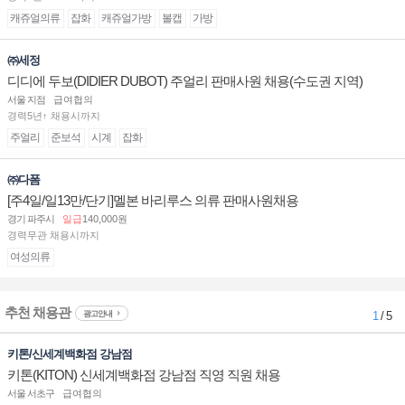
캐쥬얼의류
잡화
캐쥬얼가방
볼캡
가방
㈜세정
디디에 두보(DIDIER DUBOT) 주얼리 판매사원 채용(수도권 지역)
서울 지점
급여협의
경력5년↑ 채용시까지
주얼리
준보석
시계
잡화
㈜다폼
[주4일/일13만/단기]멜본 바리루스 의류 판매사원채용
경기 파주시
일급
140,000원
경력무관 채용시까지
여성의류
추천 채용관
광고안내
1
/ 5
키톤/신세계백화점 강남점
키톤(KITON) 신세계백화점 강남점 직영 직원 채용
서울 서초구
급여협의