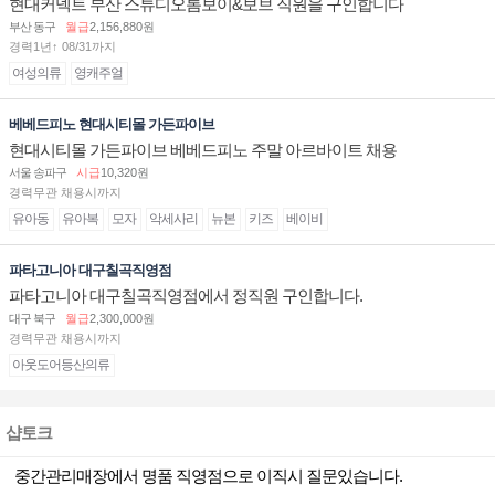
현대커넥트 부산 스튜디오톰보이&보브 직원을 구인합니다
부산 동구
월급
2,156,880원
경력1년↑ 08/31까지
여성의류
영캐주얼
베베드피노 현대시티몰 가든파이브
현대시티몰 가든파이브 베베드피노 주말 아르바이트 채용
서울 송파구
시급
10,320원
경력무관 채용시까지
유아동
유아복
모자
악세사리
뉴본
키즈
베이비
파타고니아 대구칠곡직영점
파타고니아 대구칠곡직영점에서 정직원 구인합니다.
대구 북구
월급
2,300,000원
경력무관 채용시까지
아웃도어등산의류
샵토크
중간관리매장에서 명품 직영점으로 이직시 질문있습니다.