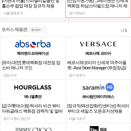
[더현대 서울] 스피넬리킬콜린 및
[신입지원가능] 그레이맨션 신세계
홀슨부 팝업 매장 정규직 채용
백화점 하남스타필드점 매니저 채
용
서울 영등포구
경기 하남시
포커스 채용관
광고안내
1
/ 5
해피랜드코퍼레이션
베르사체 코리아
[유아,대전] 롯데백화점 대전점 압
베르사체코리아 신세계 여주아울
소바 매니저 구인
렛- Asst Store Manager (부점장급)
채용
대전 서구
경기 여주시
제니엘휴먼
㈜사람인에이치에스
[급구/롯데수원] 럭셔리 비건 뷰티
[정규직/패션잡화/인센티브] 럭셔리
아워글래스 백화점 경력직 및 알바
부티크 세일즈 오픈포지션채용
채용
경기 수원시 권선구
서울 서초구