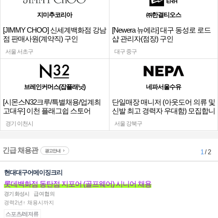
지미추코리아
㈜한결티오스
[JIMMY CHOO] 신세계백화점 강남
[Newera 뉴에라] 대구 동성로 로드
점 판매사원(계약직) 구인
샵 관리자(점장) 구인
서울 서초구
대구 중구
브레인커머스(잡플래닛)
네파서울수유
[시몬스N32크루/특별채용/업계최
단일매장 매니저 (아웃도어 의류 및
고대우] 이천 플래그쉽 스토어
신발 최고 경력자 우대함) 모집합니
다.
경기 이천시
서울 강북구
긴급 채용관
광고안내
1
/ 2
현대대구어메이징크리
롯데백화점 동탄점 지포어 (골프웨어) 시니어 채용
경기 화성시
급여협의
경력2년↑ 채용시까지
스포츠/레져류