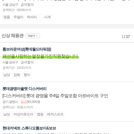
계대전 판매사원 채용
서울 강남구
급여협의
경력8년↑ 09/06까지
명품
주얼리
럭셔리
시계
신상 채용관
더보기
1
/ 17
톰브라운여성(롯데월드타워점)
패션을사랑하는열정을가진직원찾습니다.
서울 송파구
급여협의
경력7년↑ 10/31까지
남성
잡화
향수
롯데광명아울렛 디스커버리
[디스커버리] 롯데 광명몰 주4일 주말포함 아르바이트 구인
경기 광명시
일급
90,000원
경력1년↑ 채용시까지
남성
여성아웃도어
캠핑
레져스포츠
현대커넥트 스튜디오톰보이&보브