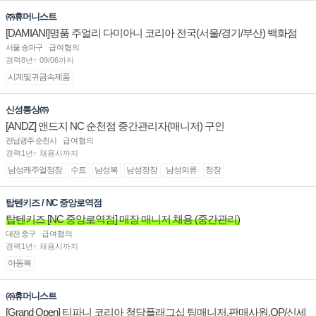
㈜휴머니스트
[DAMIANI]명품 주얼리 다미아니 코리아 전국(서울/경기/부산) 백화점
부점장/판매사원 채용
서울 송파구
급여협의
경력8년↑ 09/06까지
시계및귀금속제품
신성통상㈜
[ANDZ] 앤드지 NC 순천점 중간관리자(매니저) 구인
전남광주 순천시
급여협의
경력1년↑ 채용시까지
남성캐주얼정장
수트
남성복
남성정장
남성의류
정장
탑텐키즈 / NC 중앙로역점
탑텐키즈 [NC 중앙로역점] 매장 매니저 채용 (중간관리)
대전 중구
급여협의
경력1년↑ 채용시까지
아동복
㈜휴머니스트
[Grand Open] 티파니 코리아 청담플래그십 팀매니저,판매사원,OP/신세