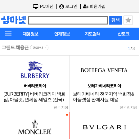
PC버전
로그인
회원가입
채용정보
인재정보
지도검색
샵토크
그랜드 채용관
광고안내
1
/ 3
버버리코리아
보테가베네타코리아
[BURBERRY] 버버리코리아 백화
보테가베네타 전국지역 백화점&
점, 아울렛, 면세점 세일즈 (전국)
아울렛점 판매사원 채용
전국 지점
전국 전지점