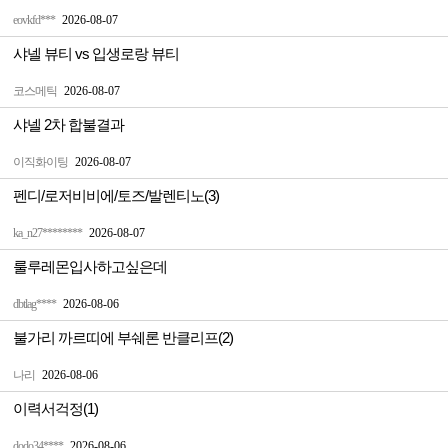
eovkfd***
2026-08-07
샤넬 뷰티 vs 입생로랑 뷰티
코스메틱
2026-08-07
샤넬 2차 합불결과
이직화이팅
2026-08-07
펜디/로저비비에/토즈/발렌티노(3)
ka_n27********
2026-08-07
룰루레몬입사하고싶은데
dbtlag****
2026-08-06
불가리 까르띠에 부쉐론 반클리프(2)
나리
2026-08-06
이력서걱정(1)
dodo34****
2026-08-06