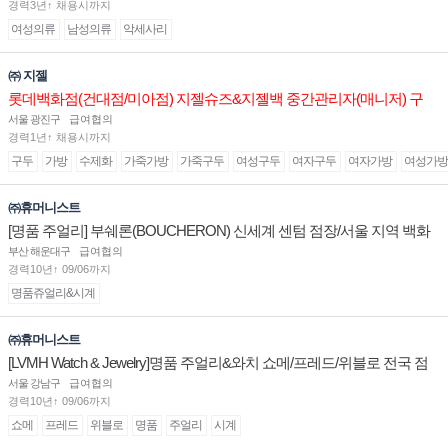
경력3년↑ 채용시까지
여성의류
남성의류
악세사리
㈜ 지젤
롯데백화점(건대점/미아점) 지젤슈즈&지젤백 중간관리자(매니저) 구
인합니다
서울 광진구
급여협의
경력1년↑ 채용시까지
구두
가방
수제화
가죽가방
가죽구두
여성구두
여자구두
여자가방
여성가방
㈜휴머니스트
[명품 주얼리] 부쉐론(BOUCHERON) 신세계 센텀 점장/서울 지역 백화
점 판매사원 채용
부산 해운대구
급여협의
경력10년↑ 09/06까지
명품쥬얼리&시계
㈜휴머니스트
[LVMH Watch & Jewelry]명품 주얼리&와치 쇼메/프레드/위블로 전국 점
장/부점장/판매사원 채용
서울 강남구
급여협의
경력10년↑ 09/06까지
쇼메
프레드
위블로
명품
주얼리
시계