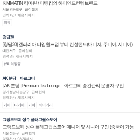
KIMMATIN 킴마틴 / 마뗑킴의 하이엔드컨템브랜드
서울 영등포구
급여협의
경력1년↑ 채용시까지
의류
청담30
[청담30] 갤러리아 타임월드점 뷰티 컨설턴트(매니저, 주니어, 시니어)
채용
대전 서구
급여협의
경력년↑ 채용시까지
뷰티화장품
AK 분당 _ 아르고티
[ AK 분당 ] Premium Tea Lounge _ 아르고티 중간관리 운영자 구인 _
경기 성남시 분당구
급여협의
경력3년↑ 채용시까지
카페
티카페
커피
베이커리
그랭드보떼 성수 플래그쉽스토어
그랭드보떼 성수 플래그쉽스토어 매니저 및 시니어 구인 (중국어 가능
자)
서울 성동구
급여협의
경력3년↑ 08/20까지