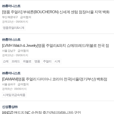
㈜휴머니스트
[명품 주얼리] 부쉐론(BOUCHERON) 신세계 센텀 점장/서울 지역 백화
점 판매사원 채용
부산 해운대구
급여협의
경력10년↑ 09/06까지
명품쥬얼리&시계
㈜휴머니스트
[LVMH Watch & Jewelry]명품 주얼리&와치 쇼메/프레드/위블로 전국 점
장/부점장/판매사원 채용
서울 강남구
급여협의
경력10년↑ 09/06까지
쇼메
프레드
위블로
명품
주얼리
시계
㈜휴머니스트
[DAMIANI]명품 주얼리 다미아니 코리아 전국(서울/경기/부산) 백화점
부점장/판매사원 채용
서울 송파구
급여협의
경력8년↑ 09/06까지
시계및귀금속제품
신성통상㈜
[ANDZ] 앤드지 NC 순천점 중간관리자(매니저) 구인