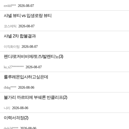
eovkfd***
2026-08-07
샤넬 뷰티 vs 입생로랑 뷰티
코스메틱
2026-08-07
샤넬 2차 합불결과
이직화이팅
2026-08-07
펜디/로저비비에/토즈/발렌티노(3)
ka_n27********
2026-08-07
룰루레몬입사하고싶은데
dbtlag****
2026-08-06
불가리 까르띠에 부쉐론 반클리프(2)
나리
2026-08-06
이력서걱정(2)
dodo34****
2026-08-06