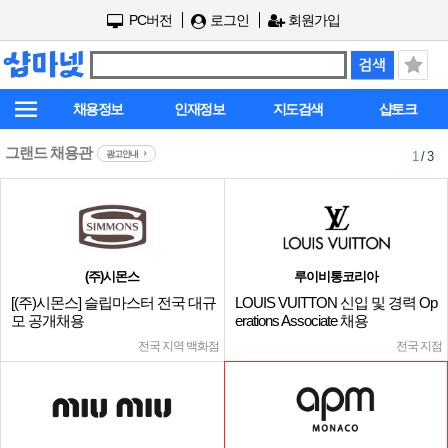
PC버전
로그인
회원가입
채용정보
인재정보
지도검색
샵토크
그랜드 채용관
광고안내
1
/ 3
(주)시몬스
루이비통코리아
[(주)시몬스] 슬립마스터 전국 대규
LOUIS VUITTON 신입 및 경력 Op
모 공개채용
erations Associate 채용
전국 지역 백화점
전국 지점