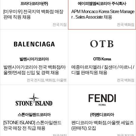
프라다코리아(주)
에이피엠엠씨코리아 주식회사
[미우미우] 전국지역 백화점 매장
APM Moncaco Korea Store Manage
판매 직원 채용
r . Sales Associate 채용
전국 지점
전국 백화점
발렌시아가코리아
OTB Korea
발렌시아가코리아 전국 백화점/아
메종마르지엘라 / 질샌더 / 마르니 /
울렛/면세점 신입 및 경력 채용
디젤 판매직원 채용
전국 전지점, 백화점, 아울렛
전국 백화점
스톤아일랜드코리아
(주)펜디코리아
[STONE ISLAND] 스톤아일랜드
펜디코리아 백화점,아울렛 세일즈
전국 매장 전 직급 채용
(판매직) 모집
전국 매장
전국 전지점