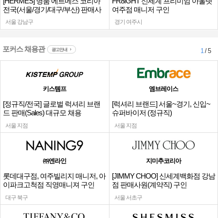
[HERMES] 명품 에르메스 코리아
FR8IGHT 신세계 프리미엄 아울렛
전국(서울/경기/대구/부산) 판매사
여주점 매니저 구인
원
서울 강남구
경기 여주시
포커스 채용관
광고안내
1
/ 5
키스템프
엠브레이스
[정규직/전국] 글로벌 럭셔리 브랜
[럭셔리 브랜드] 서울~경기, 신입~
드 판매(Sales) 대규모 채용
슈퍼바이저 (정규직)
서울 지점
서울 지점
㈜엔라인
지미추코리아
롯데대구점, 여주빌리지 매니저, 아
[JIMMY CHOO] 신세계백화점 강남
이파크고척점 직영매니져 구인
점 판매사원(계약직) 구인
대구 북구
서울 서초구