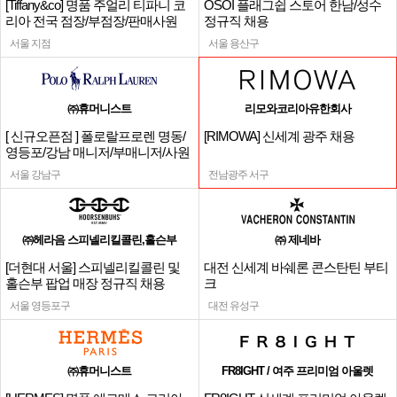
[Tiffany&co] 명품 주얼리 티파니 코
OSOI 플래그쉽 스토어 한남/성수
리아 전국 점장/부점장/판매사원
정규직 채용
서울 지점
서울 용산구
㈜휴머니스트
리모와코리아유한회사
[ 신규오픈점 ] 폴로랄프로렌 명동/
[RIMOWA] 신세계 광주 채용
영등포/강남 매니저/부매니저/사원
서울 강남구
전남광주 서구
㈜헤라음 스피넬리킬콜린,홀슨부
㈜ 제네바
[더현대 서울] 스피넬리킬콜린 및
대전 신세계 바쉐론 콘스탄틴 부티
홀슨부 팝업 매장 정규직 채용
크
서울 영등포구
대전 유성구
㈜휴머니스트
FR8IGHT / 여주 프리미엄 아울렛