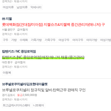
경력3년↑ 채용시까지
여성의류
남성의류
악세사리
㈜ 지젤
롯데백화점(건대점/미아점) 지젤슈즈&지젤백 중간관리자(매니저) 구
인합니다
서울 광진구
급여협의
경력1년↑ 채용시까지
구두
가방
수제화
가죽가방
가죽구두
여성구두
여자구두
여자가방
여성가방
탑텐키즈 / NC 중앙로역점
탑텐키즈 [NC 중앙로역점] 매장 매니저 채용 (중간관리)
대전 중구
급여협의
경력1년↑ 채용시까지
아동복
브루넬로쿠치넬리/김포현대아울렛
브루넬로쿠치넬리 정규직및 알바.탄력근무 판매직 구인
경기 김포시
월급
2,500,000원
경력3년↑ 채용시까지
최고급캐시미어스웨터
니트웨어