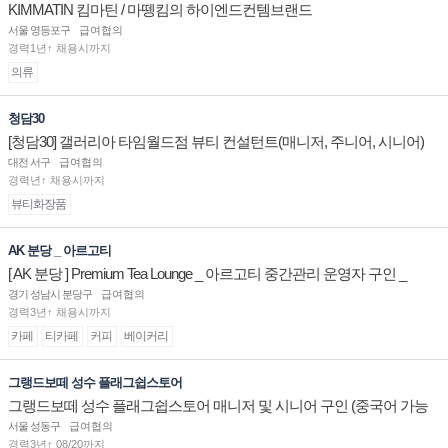
KIMMATIN 킴마틴 / 마뗑킴의 하이엔드컨템브랜드
서울 영등포구
급여협의
경력1년↑ 채용시까지
의류
청담30
[청담30] 갤러리아 타임월드점 뷰티 컨설턴트(매니저, 주니어, 시니어)
채용
대전 서구
급여협의
경력년↑ 채용시까지
뷰티화장품
AK 분당 _ 아르고티
[ AK 분당 ] Premium Tea Lounge _ 아르고티 중간관리 운영자 구인 _
경기 성남시 분당구
급여협의
경력3년↑ 채용시까지
카페
티카페
커피
베이커리
그랭드보떼 성수 플래그쉽스토어
그랭드보떼 성수 플래그쉽스토어 매니저 및 시니어 구인 (중국어 가능
자)
서울 성동구
급여협의
경력3년↑ 08/20까지