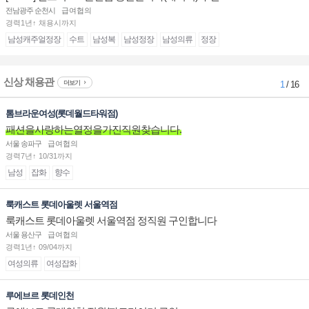
전남광주 순천시
급여협의
경력1년↑ 채용시까지
남성캐주얼정장
수트
남성복
남성정장
남성의류
정장
신상 채용관
더보기
1
/ 16
톰브라운여성(롯데월드타워점)
패션을사랑하는열정을가진직원찾습니다.
서울 송파구
급여협의
경력7년↑ 10/31까지
남성
잡화
향수
룩캐스트 롯데아울렛 서울역점
룩캐스트 롯데아울렛 서울역점 정직원 구인합니다
서울 용산구
급여협의
경력1년↑ 09/04까지
여성의류
여성잡화
루에브르 롯데인천