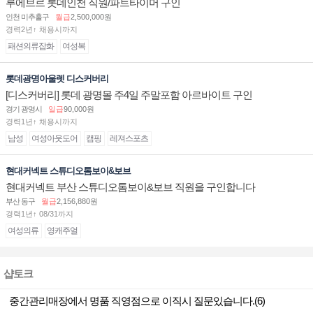
루에브르 롯데인천 직원/파트타이머 구인
인천 미추홀구
월급
2,500,000원
경력2년↑ 채용시까지
패션의류잡화
여성복
롯데광명아울렛 디스커버리
[디스커버리] 롯데 광명몰 주4일 주말포함 아르바이트 구인
경기 광명시
일급
90,000원
경력1년↑ 채용시까지
남성
여성아웃도어
캠핑
레져스포츠
현대커넥트 스튜디오톰보이&보브
현대커넥트 부산 스튜디오톰보이&보브 직원을 구인합니다
부산 동구
월급
2,156,880원
경력1년↑ 08/31까지
여성의류
영캐주얼
샵토크
중간관리매장에서 명품 직영점으로 이직시 질문있습니다.(6)