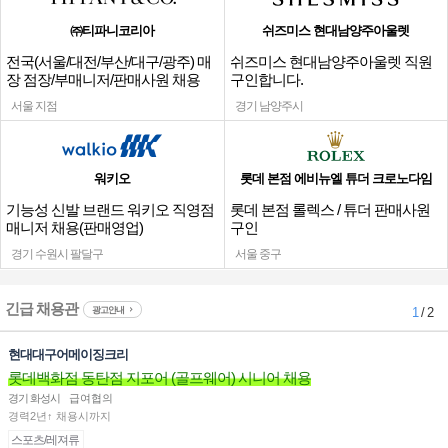
㈜티파니코리아
쉬즈미스 현대남양주아울렛
전국(서울/대전/부산/대구/광주) 매
쉬즈미스 현대남양주아울렛 직원
장 점장/부매니저/판매사원 채용
구인합니다.
서울 지점
경기 남양주시
워키오
롯데 본점 에비뉴엘 튜더 크로노다임
기능성 신발 브랜드 워키오 직영점
롯데 본점 롤렉스 / 튜더 판매사원
매니저 채용(판매영업)
구인
경기 수원시 팔달구
서울 중구
긴급 채용관
광고안내
1
/ 2
현대대구어메이징크리
롯데백화점 동탄점 지포어 (골프웨어) 시니어 채용
경기 화성시
급여협의
경력2년↑ 채용시까지
스포츠/레져류