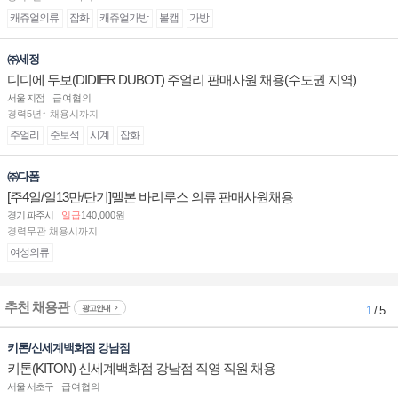
캐쥬얼의류
잡화
캐쥬얼가방
볼캡
가방
㈜세정
디디에 두보(DIDIER DUBOT) 주얼리 판매사원 채용(수도권 지역)
서울 지점
급여협의
경력5년↑ 채용시까지
주얼리
준보석
시계
잡화
㈜다폼
[주4일/일13만/단기]멜본 바리루스 의류 판매사원채용
경기 파주시
일급
140,000원
경력무관 채용시까지
여성의류
추천 채용관
광고안내
1
/ 5
키톤/신세계백화점 강남점
키톤(KITON) 신세계백화점 강남점 직영 직원 채용
서울 서초구
급여협의