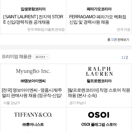
입생로랑코리아
페라가모코리아
[ SAINT LAURENT ] 전지역 STOR
FERRAGAMO 페라가모 백화점
E 신입/경력직원 공개채용
신입 및 경력사원 채용
전국 백화점,아울렛,면세점
전국 지점
총
32
건 전체보기
프리미엄 채용관
광고안내
1
/ 2
㈜명보아이엔씨
랄프로렌코리아
[전국] 명보아이엔씨 - 명품시계/주
[랄프로렌코리아] 직영 스토어 직원
얼리 판매사원 채용 (정규직-신입/
채용 (본사 소속)
경력)
서울 강남구
경기 하남시
㈜휴머니스트
OSOI 플래그쉽 스토어