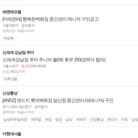
㈜엔에프엘
[마레몬떼] 행복한백화점 중간관리 매니저 구인공고
서울 양천구
급여협의
경력1년↑ 채용시까지
여성복
신세계 강남점 푸마
신세계강남점 푸마 주니어 월6회 휴무 250(경력자 협의)
서울 서초구
월급
2,500,000원
신입 08/21까지
의류신발
신성통상
[ANDZ] 앤드지 롯데백화점 일산점 중간관리자(매니저) 구인
경기 고양시 일산동구
급여협의
경력3년↑ 채용시까지
남성캐주얼정장
캐주얼
셋업
정장
남성
캐릭터
신성통상
앤드지
수트
남
더현대서울