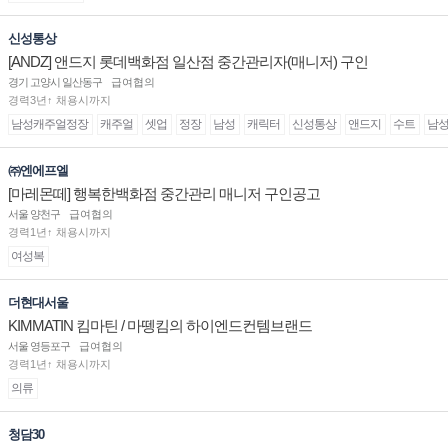
신성통상
[ANDZ] 앤드지 롯데백화점 일산점 중간관리자(매니저) 구인
경기 고양시 일산동구
급여협의
경력3년↑ 채용시까지
남성캐주얼정장
캐주얼
셋업
정장
남성
캐릭터
신성통상
앤드지
수트
남
㈜엔에프엘
[마레몬떼] 행복한백화점 중간관리 매니저 구인공고
서울 양천구
급여협의
경력1년↑ 채용시까지
여성복
더현대서울
KIMMATIN 킴마틴 / 마뗑킴의 하이엔드컨템브랜드
서울 영등포구
급여협의
경력1년↑ 채용시까지
의류
청담30