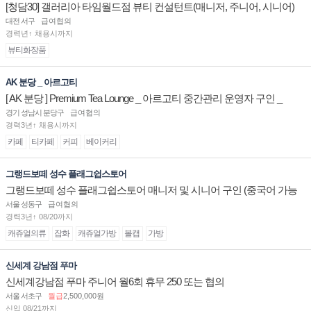
[청담30] 갤러리아 타임월드점 뷰티 컨설턴트(매니저, 주니어, 시니어)
채용
대전 서구
급여협의
경력년↑ 채용시까지
뷰티화장품
AK 분당 _ 아르고티
[ AK 분당 ] Premium Tea Lounge _ 아르고티 중간관리 운영자 구인 _
경기 성남시 분당구
급여협의
경력3년↑ 채용시까지
카페
티카페
커피
베이커리
그랭드보떼 성수 플래그쉽스토어
그랭드보떼 성수 플래그쉽스토어 매니저 및 시니어 구인 (중국어 가능
자)
서울 성동구
급여협의
경력3년↑ 08/20까지
캐쥬얼의류
잡화
캐쥬얼가방
볼캡
가방
신세계 강남점 푸마
신세계강남점 푸마 주니어 월6회 휴무 250 또는 협의
서울 서초구
월급
2,500,000원
신입 08/21까지