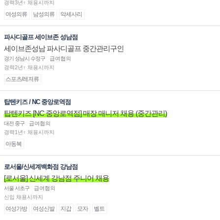
경력3년↑ 채용시까지
여성의류
남성의류
악세사리
파사디골프 세이브존 성남점
세이브존성남 파사디골프 중간관리구인
경기 성남시 수정구
급여협의
경력2년↑ 채용시까지
스포츠/레져류
탑텐키즈 / NC 중앙로역점
탑텐키즈 [NC 중앙로역점] 매장 매니저 채용 (중간관리)
대전 중구
급여협의
경력1년↑ 채용시까지
아동복
로서울/신세계백화점 강남점
[로서울] 신세계 강남점 주니어 채용
서울 서초구
급여협의
신입 채용시까지
여성가방
여성신발
지갑
모자
벨트