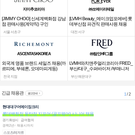
지미추코리아
㈜쏘메이리테일
[JIMMY CHOO] 신세계백화점 강남
[LVMH Beauty_메이크업포에버] 롯
점 판매사원(계약직) 구인
데부산점 파견직 판매사원 채용
서울 서초구
대전 서구
ASCENTASKKOREA
㈜탐인HR그룹
외국계 명품 브랜드 세일즈 채용(까
LVMH와치앤주얼리코리아 FRED_
르띠에, 부쉐론, 오데마피게등)
부산/대구_수퍼바이저 /부매니저
채용
전국 지점
부산 해운대구
긴급 채용관
광고안내
1
/ 2
현대대구어메이징크리
롯데백화점 동탄점 지포어 (골프웨어) 시니어 채용
경기 화성시
급여협의
경력2년↑ 채용시까지
스포츠/레져류