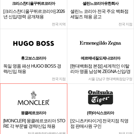
크리스챤디올꾸뛰르코리아
셀린느코리아유한회사
[크리스챤디올꾸뛰르코리아] 2026
셀린느 코리아 전국 주요 백화점
년 신입/경력 공개채용
세일즈 채용 공고
전국 지역
전국 지점
휴고보스코리아
에르메네질도제냐코리아
독일 명품 패션 HUGO BOSS 경
[현대백화점 본점] 세계적인 이탈
력/신입 채용
리아 명품 남성복 ZEGNA 신입/경
력
전국 지점
서울 강남구 현대백화점압구정
몽클레르코리아
(주)아식스코리아
[MONCLER] 몽클레르코리아 STO
[오니츠카타이거] 전국지점 직영
RE 각 부문별 경력/신입 채용
점 판매사원 구인
전국 백화점/아울렛/쇼핑몰
전국 지점