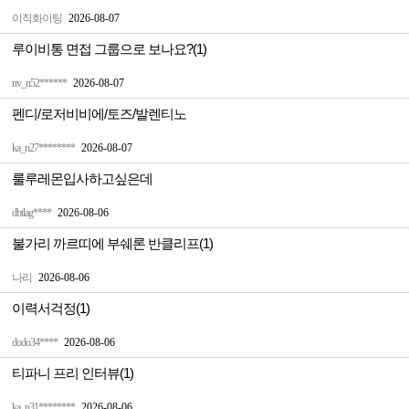
이직화이팅
2026-08-07
루이비통 면접 그룹으로 보나요?(1)
nv_n52******
2026-08-07
펜디/로저비비에/토즈/발렌티노
ka_n27********
2026-08-07
룰루레몬입사하고싶은데
dbtlag****
2026-08-06
불가리 까르띠에 부쉐론 반클리프(1)
나리
2026-08-06
이력서걱정(1)
dodo34****
2026-08-06
티파니 프리 인터뷰(1)
ka_n31********
2026-08-06