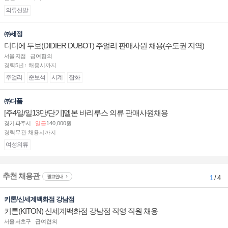
의류신발
㈜세정
디디에 두보(DIDIER DUBOT) 주얼리 판매사원 채용(수도권 지역)
서울 지점
급여협의
경력5년↑ 채용시까지
주얼리
준보석
시계
잡화
㈜다폼
[주4일/일13만/단기]멜본 바리루스 의류 판매사원채용
경기 파주시
일급
140,000원
경력무관 채용시까지
여성의류
추천 채용관
광고안내
1
/ 4
키톤/신세계백화점 강남점
키톤(KITON) 신세계백화점 강남점 직영 직원 채용
서울 서초구
급여협의