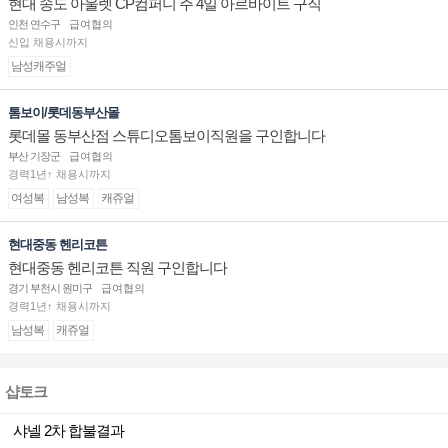
현대 송도 아울렛 CP컴퍼니 주 4일 아르바이트 구직
인천 연수구
급여협의
신입 채용시까지
남성캐주얼
톰보이/롯데동부산몰
롯데몰 동부산점 스튜디오톰보이직원을 구인합니다
부산 기장군
급여협의
경력1년↑ 채용시까지
여성복
남성복
캐쥬얼
현대중동 헨리코튼
현대중동 헨리코튼 직원 구인합니다
경기 부천시 원미구
급여협의
경력1년↑ 채용시까지
남성복
캐쥬얼
샵토크
샤넬 2차 합불결과