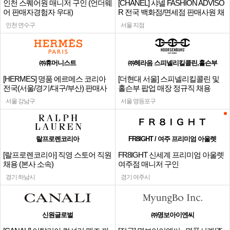
인천 스퀘어원 매니저 구인 (언더웨
[CHANEL] 샤넬 FASHION ADVISO
어 판매자경험자 우대)
R 전국 백화점/면세점 판매사원 채
용
인천 연수구
서울 지점
㈜휴머니스트
㈜헤라음 스피넬리킬콜린,홀슨부
[HERMES] 명품 에르메스 코리아
[더현대 서울] 스피넬리킬콜린 및
전국(서울/경기/대구/부산) 판매사
홀슨부 팝업 매장 정규직 채용
원
서울 강남구
서울 영등포구
랄프로렌코리아
FR8IGHT / 여주 프리미엄 아울렛
[랄프로렌코리아] 직영 스토어 직원
FR8IGHT 신세계 프리미엄 아울렛
채용 (본사 소속)
여주점 매니저 구인
경기 하남시
경기 여주시
신원글로벌
㈜명보아이엔씨