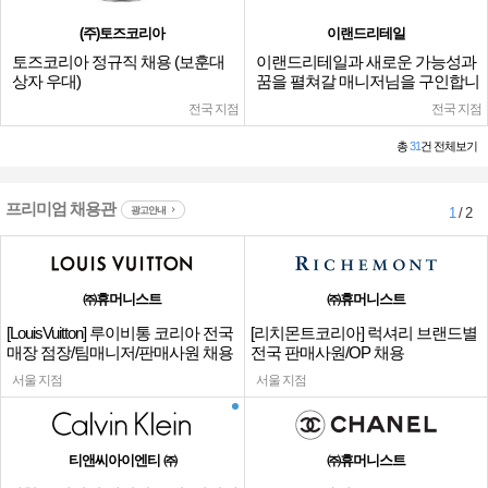
(주)토즈코리아
이랜드리테일
토즈코리아 정규직 채용 (보훈대
이랜드리테일과 새로운 가능성과
상자 우대)
꿈을 펼쳐갈 매니저님을 구인합니
다.
전국 지점
전국 지점
총
31
건 전체보기
프리미엄 채용관
광고안내
1
/ 2
㈜휴머니스트
㈜휴머니스트
[LouisVuitton] 루이비통 코리아 전국
[리치몬트코리아] 럭셔리 브랜드별
매장 점장/팀매니저/판매사원 채용
전국 판매사원/OP 채용
서울 지점
서울 지점
티앤씨아이엔티 ㈜
㈜휴머니스트