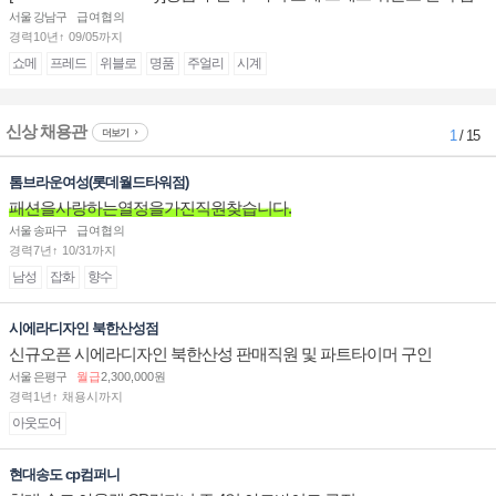
장/부점장/판매사원 채용
서울 강남구
급여협의
경력10년↑ 09/05까지
쇼메
프레드
위블로
명품
주얼리
시계
신상 채용관
더보기
1
/ 15
톰브라운여성(롯데월드타워점)
패션을사랑하는열정을가진직원찾습니다.
서울 송파구
급여협의
경력7년↑ 10/31까지
남성
잡화
향수
시에라디자인 북한산성점
신규오픈 시에라디자인 북한산성 판매직원 및 파트타이머 구인
서울 은평구
월급
2,300,000원
경력1년↑ 채용시까지
아웃도어
현대송도 cp컴퍼니