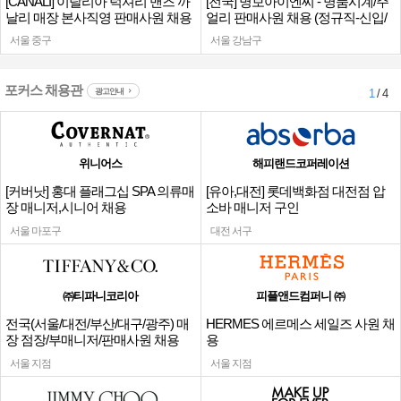
[CANALI] 이탈리아 럭셔리 맨즈 까
[전국] 명보아이엔씨 - 명품시계/주
날리 매장 본사직영 판매사원 채용
얼리 판매사원 채용 (정규직-신입/
경력)
서울 중구
서울 강남구
포커스 채용관
광고안내
1
/ 4
위니어스
해피랜드코퍼레이션
[커버낫] 홍대 플래그십 SPA 의류매
[유아,대전] 롯데백화점 대전점 압
장 매니저,시니어 채용
소바 매니저 구인
서울 마포구
대전 서구
㈜티파니코리아
피플앤드컴퍼니 ㈜
전국(서울/대전/부산/대구/광주) 매
HERMES 에르메스 세일즈 사원 채
장 점장/부매니저/판매사원 채용
용
서울 지점
서울 지점