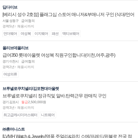
딥다이브
[베리시 성수 2호점] 플래그십 스토어 매니저&부매니저 구인 (식대/언어
수당 지급)
서울 성동구
급여협의
경력5년↑ 채용시까지
언더웨어
여성복
이지웨어
패션
액티브웨어
올리브데올리브
급여350 롯데아울렛 여성복 직원구인합니다(이천,여주,광주)
경기 이천시
급여협의
경력2년↑ 채용시까지
여성의류
브루넬로쿠치넬리/김포현대아울렛
브루넬로쿠치넬리 정규직및 알바.탄력근무 판매직 구인
경기 김포시
월급
2,500,000원
경력3년↑ 채용시까지
최고급캐시미어스웨터
니트웨어
㈜휴머니스트
[LVMH Watch & Jewelry]명품 주얼리&와치 쇼메/프레드/위블로 전국 점