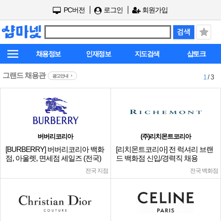
PC버전
로그인
회원가입
채용정보
인재정보
지도검색
샵토크
그랜드 채용관
광고안내
1
/ 3
버버리코리아
(주)리치몬트코리아
[BURBERRY] 버버리코리아 백화
[리치몬트코리아] 전 럭셔리 브랜
점, 아울렛, 면세점 세일즈 (전국)
드 백화점 신입/경력직 채용
전국 지점
전국 백화점