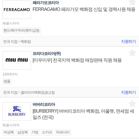
페라가모코리아
FERRAGAMO 페라가모 백화점 신입 및 경력사원 채용
채용시까지
핸드백/구두/의류/지갑등
지원하기
전국 지점 > 백화점
프라다코리아(주)
[미우미우] 전국지역 백화점 매장판매 직원 채용
12/03까지
명품
지원하기
전국 지점 > 갤러리아백화점광교점
버버리코리아
[BURBERRY] 버버리코리아 백화점, 아울렛, 면세점 세
일즈 (전국)
채용시까지
여성복
남성복
가방
스카프
악세서리