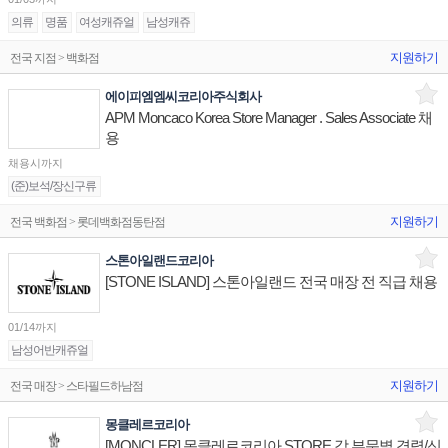
의류
명품
여성캐쥬얼
남성캐쥬
지원하기
전국 지점 > 백화점
에이피엠엠씨코리아주식회사
APM Moncaco Korea Store Manager . Sales Associate 채
용
채용시까지
(준)보석/장신구류
지원하기
전국 백화점 > 롯데백화점동탄점
스톤아일랜드코리아
[STONE ISLAND] 스톤아일랜드 전국 매장 전 직급 채용
01/14까지
남성어반캐쥬얼
지원하기
전국 매장 > 스타필드하남점
몽클레르코리아
[MONCLER] 몽클레르코리아 STORE 각 부문별 경력/신