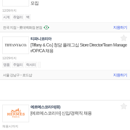
모집
12/26까지
시계
쥬얼리
백
지원하기
전국 지점 > 롯데백화점 본점
티파니코리아
[Tiffany & Co.] 청담 플래그십 Store Director/Team Manage
r/OP/CA 채용
12/29까지
명품
주얼리
럭셔리
지원하기
서울 강남구 > 로드샵
에르메스코리아(유)
[에르메스코리아] 신입/경력직 채용
채용시까지