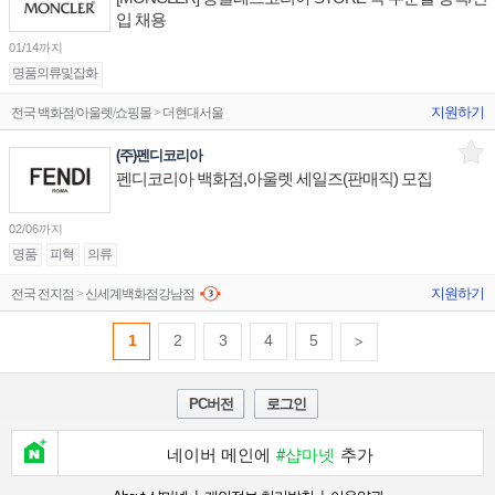
입 채용
01/14까지
명품의류및잡화
지원하기
전국 백화점/아울렛/쇼핑몰 > 더현대서울
(주)펜디코리아
펜디코리아 백화점,아울렛 세일즈(판매직) 모집
02/06까지
명품
피혁
의류
지원하기
전국 전지점 > 신세계백화점강남점
1
2
3
4
5
>
PC버전
로그인
네이버 메인에
#샵마넷
추가