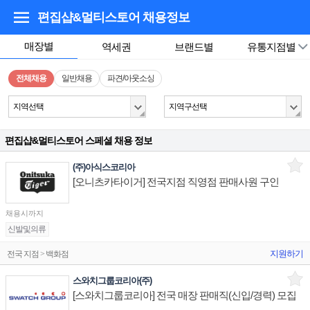
편집샵&멀티스토어
채용정보
매장별
역세권
브랜드별
유통지점별
전체채용
일반채용
파견/아웃소싱
지역선택
지역구선택
편집샵&멀티스토어 스페셜 채용 정보
(주)아식스코리아
[오니츠카타이거] 전국지점 직영점 판매사원 구인
채용시까지
신발및의류
지원하기
전국 지점 > 백화점
스와치그룹코리아(주)
[스와치그룹코리아] 전국 매장 판매직(신입/경력) 모집