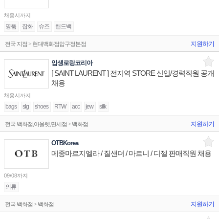
채용시까지
명품
잡화
슈즈
핸드백
지원하기
전국 지점 > 현대백화점압구정본점
입생로랑코리아
[ SAINT LAURENT ] 전지역 STORE 신입/경력직원 공개
채용
채용시까지
bags
slg
shoes
RTW
acc
jew
silk
지원하기
전국 백화점,아울렛,면세점 > 백화점
OTBKorea
메종마르지엘라 / 질샌더 / 마르니 / 디젤 판매직원 채용
09/08까지
의류
지원하기
전국 백화점 > 백화점