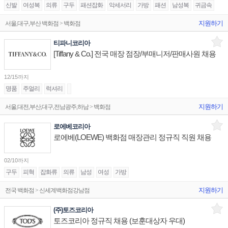
신발
여성복
의류
구두
패션잡화
악세서리
가방
패션
남성복
귀금속
지원하기
서울,대구,부산 백화점 > 백화점
티파니코리아
[Tiffany & Co.] 전국 매장 점장/부매니저/판매사원 채용
12/15까지
명품
주얼리
럭셔리
지원하기
서울,대전,부산,대구,전남광주,하남 > 백화점
로에베코리아
로에베(LOEWE) 백화점 매장관리 정규직 직원 채용
02/10까지
구두
피혁
잡화류
의류
남성
여성
가방
지원하기
전국 백화점 > 신세계백화점강남점
(주)토즈코리아
토즈코리아 정규직 채용 (보훈대상자 우대)