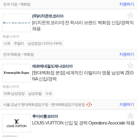
지원하기
전국 지점 > 백화점
(주)리치몬트코리아
[리치몬트코리아] 전 럭셔리 브랜드 백화점 신입/경력직
채용
채용시까지
시계
주얼리
남성정장.디자이너부틱.
지원하기
전국 백화점 > 백화점
에르메네질도제냐코리아
[현대백화점 본점] 세계적인 이탈리아 명품 남성복 ZEG
NA 신입/경력
채용시까지
의류-남성정장
남성토탈
수트
지원하기
서울 강남구 현대백화점압구정 > 현대백화점압구정본점
루이비통코리아
LOUIS VUITTON 신입 및 경력 Operations Associate 채용
01/03까지