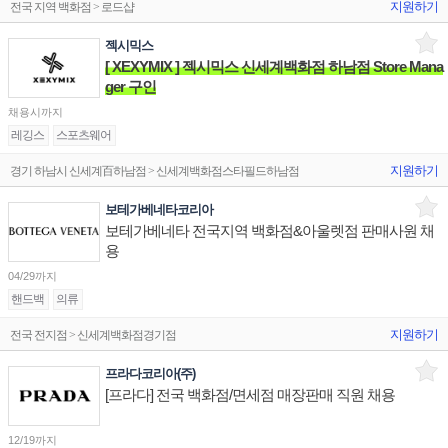
지원하기
전국 지역 백화점 > 로드샵
젝시믹스
[ XEXYMIX ] 젝시믹스 신세계백화점 하남점 Store Mana
ger 구인
채용시까지
레깅스
스포츠웨어
지원하기
경기 하남시 신세계百하남점 > 신세계백화점스타필드하남점
보테가베네타코리아
보테가베네타 전국지역 백화점&아울렛점 판매사원 채
용
04/29까지
핸드백
의류
지원하기
전국 전지점 > 신세계백화점경기점
프라다코리아(주)
[프라다] 전국 백화점/면세점 매장판매 직원 채용
12/19까지