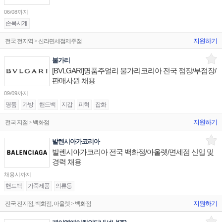
06/08까지
손목시계
지원하기
전국 전지역 > 신라면세점제주점
불가리
[BVLGARI]명품주얼리 불가리코리아 전국 점장/부점장/
판매사원 채용
09/09까지
명품
가방
핸드백
지갑
피혁
잡화
지원하기
전국 지점 > 백화점
발렌시아가코리아
발렌시아가코리아 전국 백화점/아울렛/면세점 신입 및
경력 채용
채용시까지
핸드백
가죽제품
의류등
지원하기
전국 전지점, 백화점, 아울렛 > 백화점