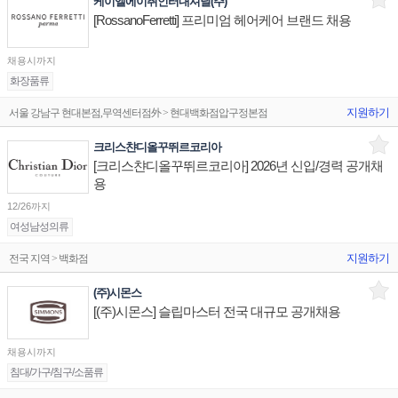
케이엘에이취인터내셔날(주)
[RossanoFerretti] 프리미엄 헤어케어 브랜드 채용
채용시까지
화장품류
지원하기
서울 강남구 현대본점,무역센터점外 > 현대백화점압구정본점
크리스챤디올꾸뛰르코리아
[크리스챤디올꾸뛰르코리아] 2026년 신입/경력 공개채
용
12/26까지
여성남성의류
지원하기
전국 지역 > 백화점
(주)시몬스
[(주)시몬스] 슬립마스터 전국 대규모 공개채용
채용시까지
침대/가구/침구/소품류