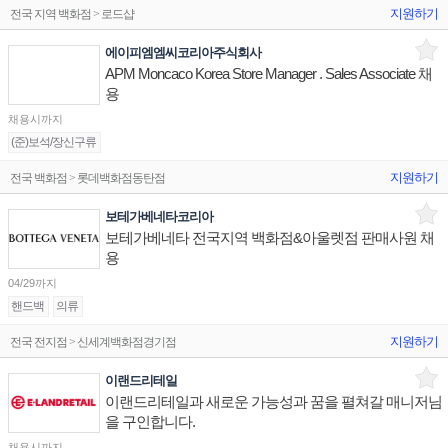
지원하기
전국 지역 백화점 > 로드샵
에이피엠엠씨코리아주식회사
APM Moncaco Korea Store Manager . Sales Associate 채
용
채용시까지
(준)보석/장신구류
지원하기
전국 백화점 > 롯데백화점동탄점
보테가베네타코리아
보테가베네타 전국지역 백화점&아울렛점 판매사원 채
용
04/29까지
핸드백
의류
지원하기
전국 전지점 > 신세계백화점경기점
이랜드리테일
이랜드리테일과 새로운 가능성과 꿈을 펼쳐갈 매니저님
을 구인합니다.
채용시까지