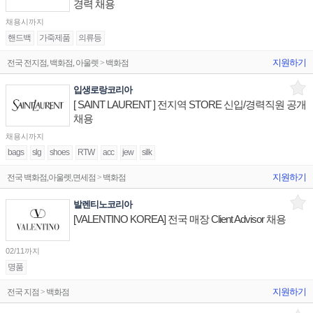
경력 채용
채용시까지
핸드백
가죽제품
의류등
지원하기
전국 전지점, 백화점, 아울렛 > 백화점
입생로랑코리아
[ SAINT LAURENT ] 전지역 STORE 신입/경력직원 공개
채용
채용시까지
bags
slg
shoes
RTW
acc
jew
silk
지원하기
전국 백화점,아울렛,면세점 > 백화점
발렌티노코리아
[VALENTINO KOREA] 전국 매장 Client Advisor 채용
02/11까지
명품
지원하기
전국 지점 > 백화점