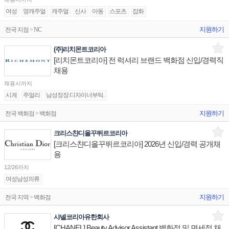
여성
영캐주얼
캐주얼
신사
아동
스포츠
잡화
지원하기
전국 지점 > NC
(주)리치몬트코리아
[리치몬트코리아] 전 럭셔리 브랜드 백화점 신입/경력직
채용
채용시까지
시계
주얼리
남성정장.디자이너부틱.
지원하기
전국 백화점 > 백화점
크리스챤디올꾸뛰르코리아
[크리스챤디올꾸뛰르코리아] 2026년 신입/경력 공개채
용
12/26까지
여성남성의류
지원하기
전국 지역 > 백화점
샤넬코리아유한회사
[CHANEL] Beauty Advisor Assistant 백화점 및 면세점 채