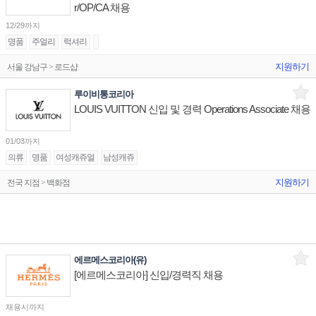
r/OP/CA 채용
12/29까지
명품
주얼리
럭셔리
지원하기
서울 강남구 > 로드샵
루이비통코리아
LOUIS VUITTON 신입 및 경력 Operations Associate 채용
01/03까지
의류
명품
여성캐쥬얼
남성캐쥬
지원하기
전국 지점 > 백화점
에르메스코리아(유)
[에르메스코리아] 신입/경력직 채용
채용시까지