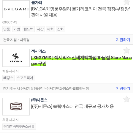
불가리
[BVLGARI]명품주얼리 불가리코리아 전국 점장/부점장/
판매사원 채용
09/08까지
명품
가방
핸드백
지갑
피혁
잡화
지원하기
전국 지점 > 백화점
젝시믹스
[ XEXYMIX ] 젝시믹스 신세계백화점 하남점 Store Mana
ger 구인
채용시까지
레깅스
스포츠웨어
지원하기
경기 하남시 신세계百하남점 > 신세계백화점스타필드하남점
(주)시몬스
[(주)시몬스] 슬립마스터 전국 대규모 공개채용
채용시까지
침대/가구/침구/소품류