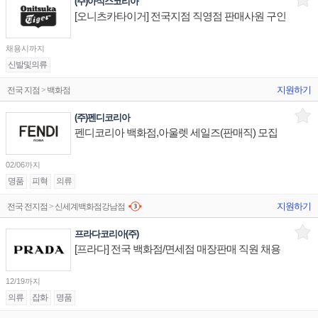
(주)아식스코리아
[오니츠카타이거] 전국지점 직영점 판매사원 구인
채용시까지
신발및의류
지원하기
전국 지점 > 백화점
(주)펜디코리아
펜디코리아 백화점,아울렛 세일즈(판매직) 모집
02/06까지
명품
피혁
의류
지원하기
전국 전지점 > 신세계백화점강남점
프라다코리아(주)
[프라다] 전국 백화점/면세점 매장판매 직원 채용
12/19까지
의류
잡화
명품