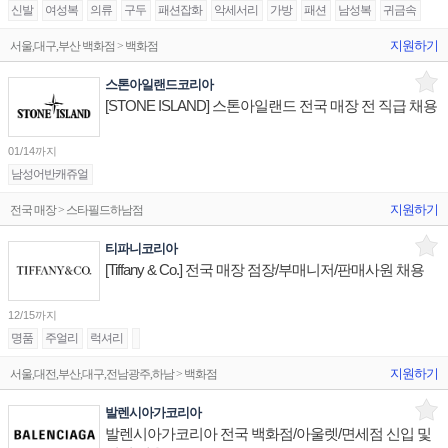
신발
여성복
의류
구두
패션잡화
악세서리
가방
패션
남성복
귀금속
지원하기
서울,대구,부산 백화점 > 백화점
스톤아일랜드코리아
[STONE ISLAND] 스톤아일랜드 전국 매장 전 직급 채용
01/14까지
남성어반캐쥬얼
지원하기
전국 매장 > 스타필드하남점
티파니코리아
[Tiffany & Co.] 전국 매장 점장/부매니저/판매사원 채용
12/15까지
명품
주얼리
럭셔리
지원하기
서울,대전,부산,대구,전남광주,하남 > 백화점
발렌시아가코리아
발렌시아가코리아 전국 백화점/아울렛/면세점 신입 및