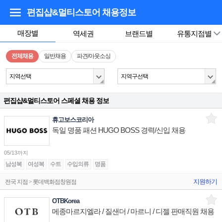
편집샵&멀티스토어
채용정보
매장별
역세권
브랜드별
유통지점별
전체채용
일반채용
파견/아웃소싱
지역선택
지역구선택
편집샵&멀티스토어 스페셜 채용 정보
휴고보스코리아
독일 명품 패션 HUGO BOSS 경력/신입 채용
05/13까지
남성복
여성복
수트
수입의류
명품
지원하기
전국 지점 > 롯데백화점창원점
OTBKorea
메종마르지엘라 / 질샌더 / 마르니 / 디젤 판매직원 채용