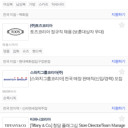
여성복
남성복
가방
스카프
악세서리
지원하기
전국 지점 > 백화점
(주)토즈코리아
토즈코리아 정규직 채용 (보훈대상자 우대)
채용시까지
명품
잡화
슈즈
핸드백
지원하기
전국 지점 > 현대백화점압구정본점
스와치그룹코리아(주)
[스와치그룹코리아] 전국 매장 판매직(신입/경력) 모집
06/08까지
손목시계
지원하기
전국 전지역 > 신라면세점제주점
티파니코리아
[Tiffany & Co.] 청담 플래그십 Store Director/Team Manage