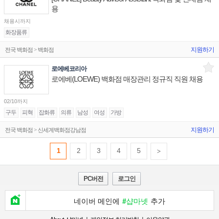
용
채용시까지
화장품류
지원하기
전국 백화점 > 백화점
로에베코리아
로에베(LOEWE) 백화점 매장관리 정규직 직원 채용
02/10까지
구두
피혁
잡화류
의류
남성
여성
가방
지원하기
전국 백화점 > 신세계백화점강남점
1
2
3
4
5
>
PC버전
로그인
네이버 메인에
#샵마넷
추가