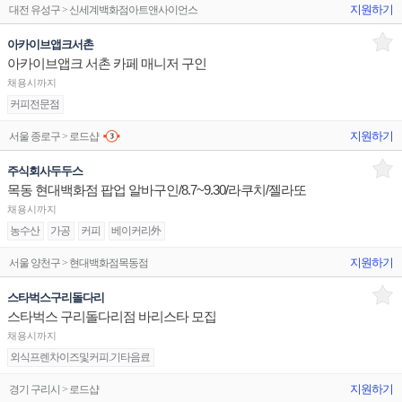
지원하기
대전 유성구 > 신세계백화점아트앤사이언스
아카이브앱크서촌
아카이브앱크 서촌 카페 매니저 구인
채용시까지
커피전문점
지원하기
서울 종로구 > 로드샵
주식회사두두스
목동 현대백화점 팝업 알바구인/8.7~9.30/라쿠치/젤라또
채용시까지
농수산
가공
커피
베이커리外
지원하기
서울 양천구 > 현대백화점목동점
스타벅스구리돌다리
스타벅스 구리돌다리점 바리스타 모집
채용시까지
외식프렌차이즈및커피.기타음료
지원하기
경기 구리시 > 로드샵