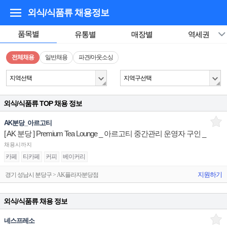
외식/식품류
채용정보
품목별
유통별
매장별
역세권
전체채용
일반채용
파견/아웃소싱
지역선택
지역구선택
외식/식품류 TOP 채용 정보
AK분당_아르고티
[ AK 분당 ] Premium Tea Lounge _ 아르고티 중간관리 운영자 구인 _
채용시까지
카페
티카페
커피
베이커리
지원하기
경기 성남시 분당구 > AK플라자분당점
외식/식품류 채용 정보
네스프레소