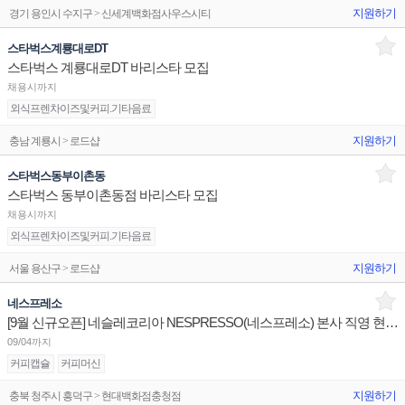
지원하기
경기 용인시 수지구 > 신세계백화점사우스시티
스타벅스계룡대로DT
스타벅스 계룡대로DT 바리스타 모집
채용시까지
외식프렌차이즈및커피.기타음료
지원하기
충남 계룡시 > 로드샵
스타벅스동부이촌동
스타벅스 동부이촌동점 바리스타 모집
채용시까지
외식프렌차이즈및커피.기타음료
지원하기
서울 용산구 > 로드샵
네스프레소
[9월 신규오픈] 네슬레코리아 NESPRESSO(네스프레소) 본사 직영 현대 충청점 주5일 정규직 판매사원
09/04까지
커피캡슐
커피머신
지원하기
충북 청주시 흥덕구 > 현대백화점충청점