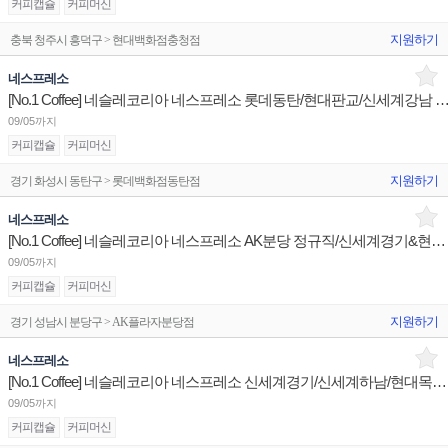
커피캡슐
커피머신
지원하기
충북 청주시 흥덕구 > 현대백화점충청점
네스프레소
[No.1 Coffee] 네슬레코리아 네스프레소 롯데동탄/현대판교/신세계강남 주5일 정규직
09/05까지
커피캡슐
커피머신
지원하기
경기 화성시 동탄구 > 롯데백화점동탄점
네스프레소
[No.1 Coffee] 네슬레코리아 네스프레소 AK분당 정규직/신세계경기&현대판교 주3일 계약직 판매사원
09/05까지
커피캡슐
커피머신
지원하기
경기 성남시 분당구 > AK플라자분당점
네스프레소
[No.1 Coffee] 네슬레코리아 네스프레소 신세계경기/신세계하남/현대목동 주5일 정규직 판매사원 채용
09/05까지
커피캡슐
커피머신