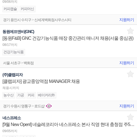
09/06까지
커피캡슐
커피머신
지원하기
경기 용인시 수지구 > 신세계백화점사우스시티
동원에프앤비(GNC)
[동원F&B] GNC 건강기능식품 매장 중간관리 매니저 채용(서울 중심권)
08/17까지
건강기능식품
지원하기
서울 서초구 > 백화점
(주)클랩피자
[클랩피자] 광교중앙역점 MANAGER 채용
채용시까지
농수산
가공
커피
베이커리外
지원하기
경기 수원시 영통구 > 로드샵
네스프레소
[9월 New Open!] 네슬레코리아 네스프레소 본사 직영 현대 충청점 주5일 정규직 판매사원 채용
09/05까지