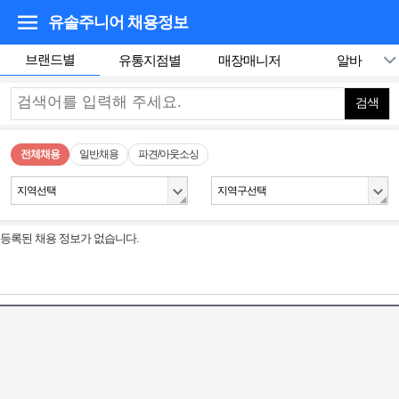
유솔주니어
채용정보
브랜드별
유통지점별
매장매니저
알바
검색
전체채용
일반채용
파견/아웃소싱
지역선택
지역구선택
등록된 채용 정보가 없습니다.