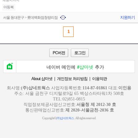
채용시까지
아동복
지원하기
서울 동대문구 > 롯데백화점청량리점
1
PC버전
로그인
네이버 메인에
#샵마넷
추가
|
|
About 샵마넷
개인정보 처리방침
이용약관
회사명:
(주)샵네트웍스
사업자등록번호:
114-87-01861
대표:
이인용
주소: 서울 금천구 디지털로9길 65 백상스타타워1차 508호
TEL:02)851-0815
직업정보제공사업신고번호:
서울청 제 2012-30 호
통신판매업신고번호:
제 2020-서울금천-2036 호
Copyright©
. All rights reserved.
(주)샵네트웍스