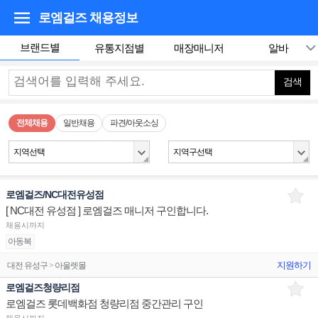
로엠걸즈
채용정보
브랜드별
유통지점별
매장매니저
알바
검색
전체채용
일반채용
파견/아웃소싱
지역선택
지역구선택
로엠걸즈/NC대전유성점
[ NC대전 유성점 ] 로엠걸즈 매니저 구인합니다.
채용시까지
아동복
지원하기
대전 유성구 > 아울렛몰
로엠걸즈청량리점
로엠걸즈 롯데백화점 청량리점 중간관리 구인