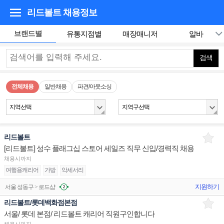
리드볼트
채용정보
브랜드별
유통지점별
매장매니저
알바
검색
전체채용
일반채용
파견/아웃소싱
지역선택
지역구선택
리드볼트
[리드볼트] 성수 플래그십 스토어 세일즈 직무 신입/경력직 채용
채용시까지
여행용캐리어
가방
악세서리
지원하기
서울 성동구 > 로드샵
리드볼트/롯데백화점본점
서울/ 롯데 본점/ 리드볼트 캐리어 직원구인합니다