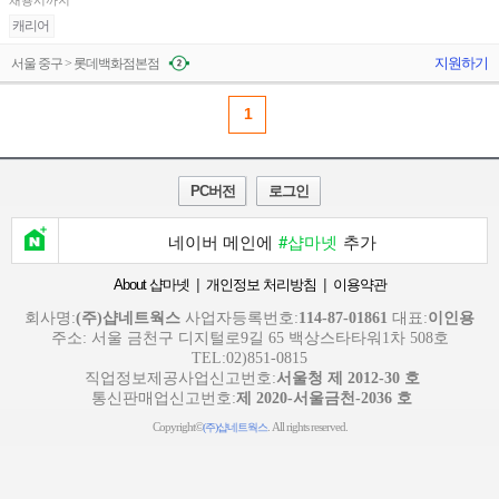
채용시까지
캐리어
지원하기
서울 중구 > 롯데백화점본점
1
PC버전
로그인
네이버 메인에
#샵마넷
추가
|
|
About 샵마넷
개인정보 처리방침
이용약관
회사명:
(주)샵네트웍스
사업자등록번호:
114-87-01861
대표:
이인용
주소: 서울 금천구 디지털로9길 65 백상스타타워1차 508호
TEL:02)851-0815
직업정보제공사업신고번호:
서울청 제 2012-30 호
통신판매업신고번호:
제 2020-서울금천-2036 호
Copyright©
. All rights reserved.
(주)샵네트웍스