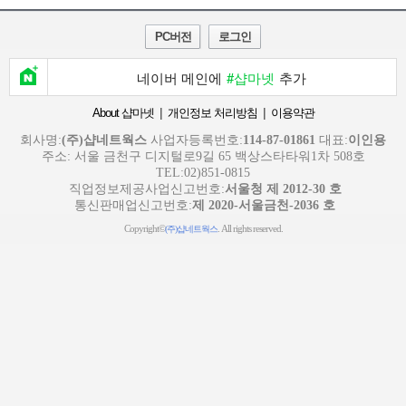
PC버전
로그인
네이버 메인에
#샵마넷
추가
|
|
About 샵마넷
개인정보 처리방침
이용약관
회사명:
(주)샵네트웍스
사업자등록번호:
114-87-01861
대표:
이인용
주소: 서울 금천구 디지털로9길 65 백상스타타워1차 508호
TEL:02)851-0815
직업정보제공사업신고번호:
서울청 제 2012-30 호
통신판매업신고번호:
제 2020-서울금천-2036 호
Copyright©
. All rights reserved.
(주)샵네트웍스