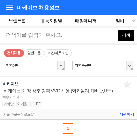
비케이브
채용정보
브랜드별
유통지점별
매장매니저
알바
검색
전체채용
일반채용
파견/아웃소싱
지역선택
지역구선택
비케이브
[비케이브] 매장 상주 경력 VMD 채용 (와키윌리,커버낫,LEE)
채용시까지
커버낫
와키윌리
LEE
지원하기
서울 마포구 > 로드샵
1