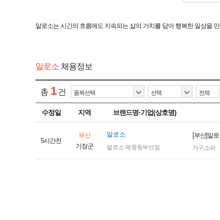
알로소는 시간의 흐름에도 지속되는 삶의 가치를 담아 행복한 일상을 만
알로소
채용정보
1
총
건
수정일
지역
브랜드명·기업(상호명)
알로소
부산
[부산]알
5시간전
기장군
알로소 메종동부산점
가구
,
소파