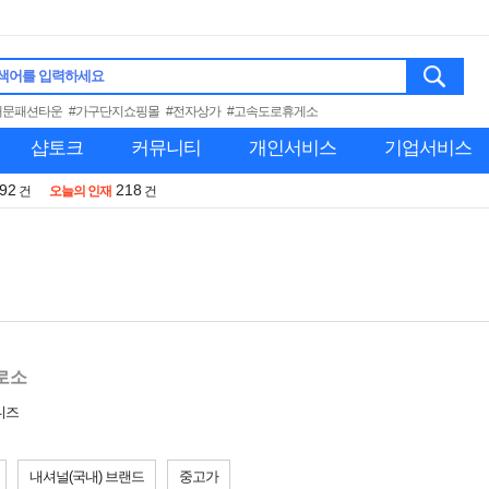
색어를 입력하세요
대문패션타운
#가구단지쇼핑몰
#전자상가
#고속도로휴게소
샵토크
커뮤니티
개인서비스
기업서비스
992
218
건
오늘의 인재
건
로소
디즈
내셔널(국내) 브랜드
중고가