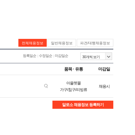
전체채용정보
일반채용정보
파견/대행채용정보
등록일순
수정일순
마감일순
품목 · 유통
마감일
아울렛몰
채용시
가구/침구/리빙류
알로소 채용정보 등록하기