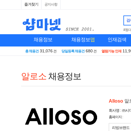
즐겨찾기
공지사항
검
#동
채용정보
채용정보
맵
인재검색
31,076
680
11,
총 채용건
건
당일등록 채용건
건
열람가능 인재
알로소
채용정보
Alloso
알
회사명 : ㈜시
홈페이지 :
리빙브랜드