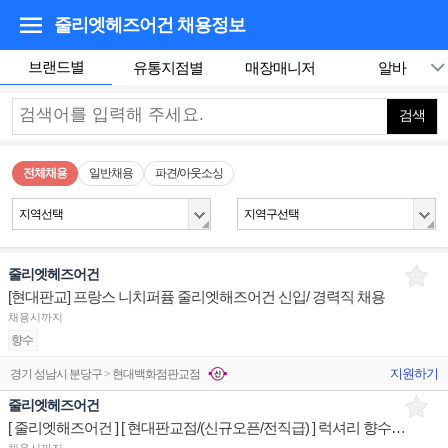
줄리엣헤즈어건
채용정보
브랜드별
유통지점별
매장매니저
알바
검색
전체채용
일반채용
파견/아웃소싱
지역선택
지역구선택
줄리엣헤즈어건
[현대판교] 프랑스 니치퍼퓸 줄리엣해즈어건 신입/ 경력직 채용
채용시까지
향수
지원하기
경기 성남시 분당구 > 현대백화점판교점
줄리엣헤즈어건
[ 줄리엣해즈어건 ] [ 현대판교점/(신규오픈/전직급) ] 럭셔리 향수브랜드 매장/판매서비스 매장전문직원