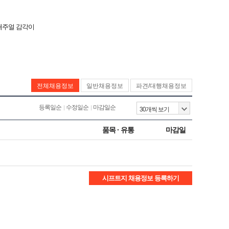
 캐주얼 감각이
전체채용정보
일반채용정보
파견/대행채용정보
등록일순
수정일순
마감일순
품목 · 유통
마감일
시프트지 채용정보 등록하기