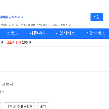
색어를 입력하세요
대문패션타운
#가구단지쇼핑몰
#전자상가
#고속도로휴게소
샵토크
커뮤니티
개인서비스
기업서비스
166
건
오늘의 인재
건
시프트지
물산
내셔널(국내) 브랜드
중가