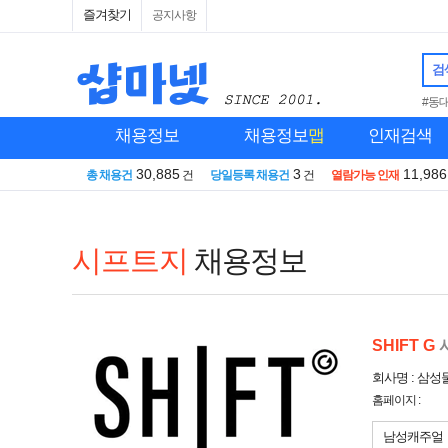
즐겨찾기
공지사항
검
#동
채용정보
채용정보
맵
인재검색
30,885
3
11,986
총 채용건
건
당일등록 채용건
건
열람가능 인재
시프트지
채용정보
SHIFT G
회사명 : 삼성
홈페이지 :
남성캐주얼