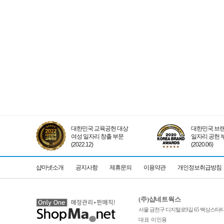
대한민국 교육공헌 대상
대한민국 브랜
여성 일자리 창출 부문
일자리 공헌 
(2022.12)
(2020.06)
샵마넷소개
공지사항
제휴문의
이용약관
개인정보취급방침
(주)샵네트웍스
서울 금천구 디지털로9길 65 백상스타타워
대표 이인용