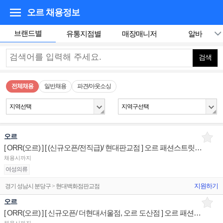
오르
채용정보
브랜드별
유통지점별
매장매니저
알바
검색
전체채용
일반채용
파견/아웃소싱
지역선택
지역구선택
오르
[ ORR(오르) ] [ (신규오픈/전직급)/ 현대판교점 ] 오르 패션스트릿 매장 상품유지 매장판매사원
채용시까지
여성의류
지원하기
경기 성남시 분당구 > 현대백화점판교점
오르
[ ORR(오르) ] [ 신규오픈/ 더현대서울점, 오르 도산점 ] 오르 패션스트릿 매장 상품유지 매장판매사원