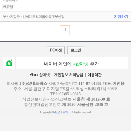
채용시까지
캐쥬얼
지원하기
부산 기장군 > 신세계프리미엄아울렛부산점
1
PC버전
로그인
네이버 메인에
#샵마넷
추가
|
|
About 샵마넷
개인정보 처리방침
이용약관
회사명:
(주)샵네트웍스
사업자등록번호:
114-87-01861
대표:
이인용
주소: 서울 금천구 디지털로9길 65 백상스타타워1차 508호
TEL:02)851-0815
직업정보제공사업신고번호:
서울청 제 2012-30 호
통신판매업신고번호:
제 2020-서울금천-2036 호
Copyright©
. All rights reserved.
(주)샵네트웍스