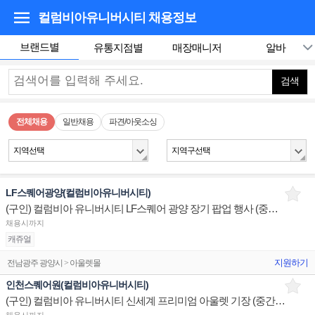
컬럼비아유니버시티
채용정보
브랜드별
유통지점별
매장매니저
알바
검색
전체채용
일반채용
파견/아웃소싱
지역선택
지역구선택
LF스퀘어광양(컬럼비아유니버시티)
(구인) 컬럼비아 유니버시티 LF스퀘어 광양 장기 팝업 행사 (중간관리) 구인합니다.
채용시까지
캐쥬얼
지원하기
전남광주 광양시 > 아울렛몰
인천스퀘어원(컬럼비아유니버시티)
(구인) 컬럼비아 유니버시티 신세계 프리미엄 아울렛 기장 (중간관리) 구인합니다.