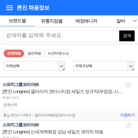
론진
채용정보
브랜드별
유통지점별
매장매니저
알바
검색
전체채용
일반채용
파견/아웃소싱
지역선택
지역구선택
스와치그룹코리아㈜
[론진 Longines] 갤러리아 센터시티점 세일즈 정규직(부점장, 시니어) 채용
채용시까지
손목시계
지원하기
충남 천안시 서북구 > 갤러리아백화점센터시티점
스와치그룹코리아㈜
[론진 Longines] 신세계백화점 강남 세일즈 계약직 채용