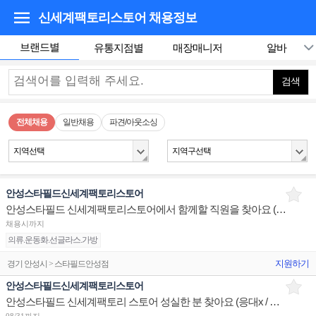
신세계팩토리스토어
채용정보
브랜드별
유통지점별
매장매니저
알바
검색
전체채용
일반채용
파견/아웃소싱
지역선택
지역구선택
안성스타필드신세계팩토리스토어
안성스타필드 신세계팩토리스토어에서 함께할 직원을 찾아요 (응대x / 입고,청소,정리)
채용시까지
의류.운동화.선글라스.가방
지원하기
경기 안성시 > 스타필드안성점
안성스타필드신세계팩토리스토어
안성스타필드 신세계팩토리 스토어 성실한 분 찾아요 (응대x / 입고,청소,정리)