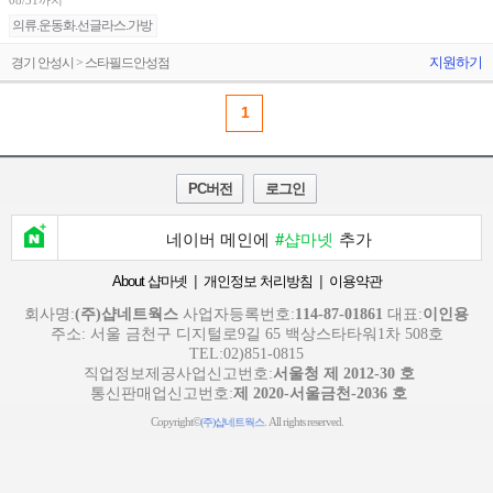
08/31까지
의류.운동화.선글라스.가방
지원하기
경기 안성시 > 스타필드안성점
1
PC버전
로그인
네이버 메인에
#샵마넷
추가
|
|
About 샵마넷
개인정보 처리방침
이용약관
회사명:
(주)샵네트웍스
사업자등록번호:
114-87-01861
대표:
이인용
주소: 서울 금천구 디지털로9길 65 백상스타타워1차 508호
TEL:02)851-0815
직업정보제공사업신고번호:
서울청 제 2012-30 호
통신판매업신고번호:
제 2020-서울금천-2036 호
Copyright©
. All rights reserved.
(주)샵네트웍스