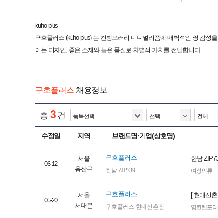
kuho plus
구호플러스 (kuho plus) 는 컨템포러리 미니멀리즘에 매력적인 영 감성
이는 디자인, 좋은 소재와 높은 품질로 차별적 가치를 전달합니다.
구호플러스
채용정보
3
총
건
수정일
지역
브랜드명·기업(상호명)
구호플러스
서울
한남 ZIP
06-12
용산구
한남 ZIP739
여성의류
구호플러스
서울
[ 현대신촌
05-20
서대문
구호플러스 현대신촌점
영컨텐포러