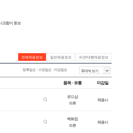
유니크함이 돋보
전체채용정보
일반채용정보
파견/대행채용정보
등록일순
수정일순
마감일순
품목 · 유통
마감일
로드샵
채용시
의류
백화점
채용시
의류