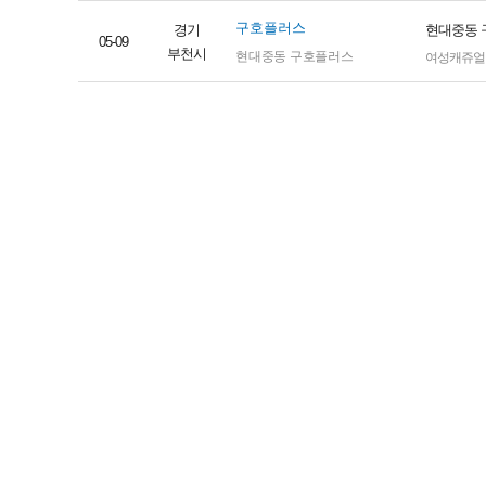
구호플러스
경기
현대중동 
05-09
부천시
현대중동 구호플러스
여성캐쥬얼