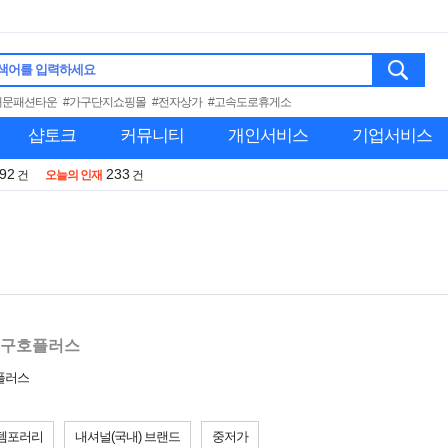
색어를 입력하세요
대문패션타운
#가구단지쇼핑몰
#전자상가
#고속도로휴게소
샵토크
커뮤니티
개인서비스
기업서비스
992
233
건
오늘의 인재
건
구호플러스
호플러스
템포러리
내셔널(국내) 브랜드
중저가