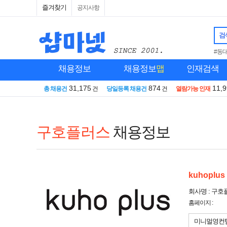
즐겨찾기
공지사항
검
#동
채용정보
채용정보
맵
인재검색
31,175
874
11,
총 채용건
건
당일등록 채용건
건
열람가능 인재
구호플러스
채용정보
kuhoplus
회사명 : 구
홈페이지 :
미니멀영컨