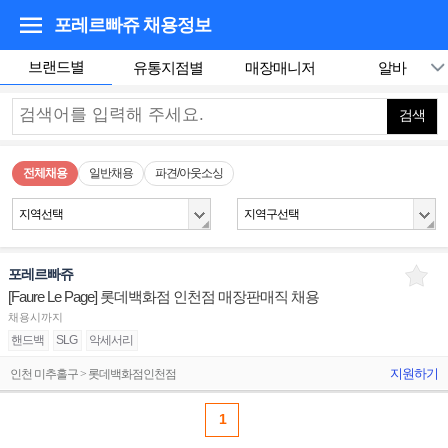
포레르빠쥬
채용정보
브랜드별
유통지점별
매장매니저
알바
검색
전체채용
일반채용
파견/아웃소싱
지역선택
지역구선택
포레르빠쥬
[Faure Le Page] 롯데백화점 인천점 매장판매직 채용
채용시까지
핸드백
SLG
악세서리
지원하기
인천 미추홀구 > 롯데백화점인천점
1