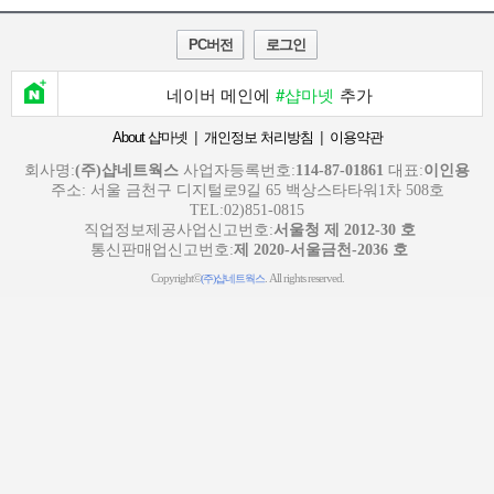
PC버전
로그인
네이버 메인에
#샵마넷
추가
|
|
About 샵마넷
개인정보 처리방침
이용약관
회사명:
(주)샵네트웍스
사업자등록번호:
114-87-01861
대표:
이인용
주소: 서울 금천구 디지털로9길 65 백상스타타워1차 508호
TEL:02)851-0815
직업정보제공사업신고번호:
서울청 제 2012-30 호
통신판매업신고번호:
제 2020-서울금천-2036 호
Copyright©
. All rights reserved.
(주)샵네트웍스