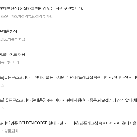
 롯데부산점) 성실하고 책임감 있는 직원 구인합니다.
키즈스니커즈
,
여성의류
,
남성의류
,
가방
현대충청점
,
명품
,
의류
,
백화점
아르바이트 채용
의류
,
악세사리
랜드]골든구스코리아 더현대서울 판매사원,PT/청담플래그십 슈퍼바이저/현대대전 시니
커즈
랜드] 골든구스코리아 현대충청 슈퍼바이저,판매사원/현대중동,광교갤러리 장기 알바 
커즈
코리아]명품 GOLDEN GOOSE 현대대전 시니어/청담플래그십 슈퍼바이저/더현대서울
커즈
,
명품
,
잡화