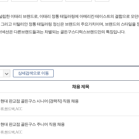
ssandro Gallo가 설립한 이태리 브랜드로, 이태리 정통 테일러링에 아메리칸 테이스트의 결합으로
신 그리고 이탈리안 정통 테일러링 정신은 브랜드의 주요가치이며, 브랜드의 스타일을 
의 커넥션은 다른브랜드들과는 차별되는 골든구스디럭스브랜드만의 특징입니다.
상세검색으로 이동
채용 제목
 현대 판교점 골든구스 시니어 (경력직) 직원 채용
의류
,
핸드백
,
ACC
] 현대 판교점 골든구스 주니어 직원 채용
의류
,
핸드백
,
ACC