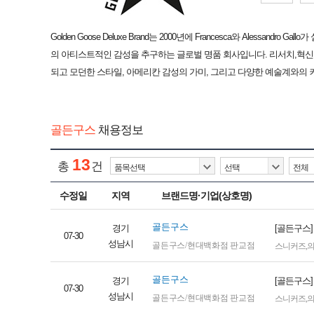
Golden Goose Deluxe Brand는 2000년에 Francesca와 Ale
의 아티스트적인 감성을 추구하는 글로벌 명품 회사입니다. 리서치,혁
되고 모던한 스타일, 아메리칸 감성의 가미, 그리고 다양한 예술계와
골든구스
채용정보
13
총
건
수정일
지역
브랜드명·기업(상호명)
골든구스
경기
[골든구스]
07-30
성남시
골든구스/현대백화점 판교점
스니커즈
,
골든구스
경기
[골든구스
07-30
성남시
골든구스/현대백화점 판교점
스니커즈
,