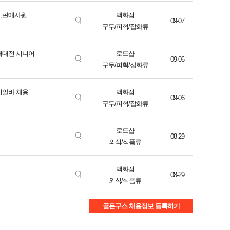
저,판매사원
백화점
09-07
구두/피혁/잡화류
현대대전 시니어
로드샵
09-06
구두/피혁/잡화류
기알바 채용
백화점
09-06
구두/피혁/잡화류
로드샵
08-29
외식/식품류
백화점
08-29
외식/식품류
골든구스 채용정보 등록하기