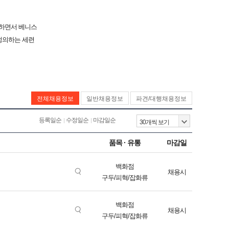
 모던하면서 베니스
정의하는 세련
전체채용정보
일반채용정보
파견/대행채용정보
등록일순
수정일순
마감일순
품목 · 유통
마감일
백화점
채용시
구두/피혁/잡화류
백화점
채용시
구두/피혁/잡화류