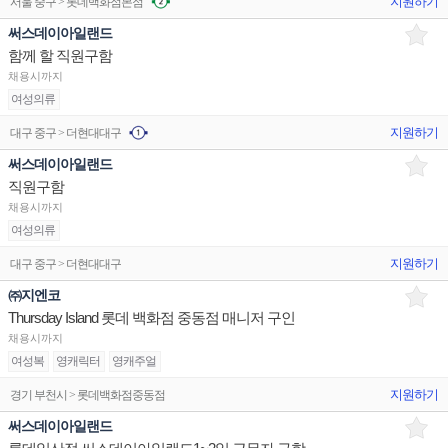
지원하기
서울 중구 > 롯데백화점본점
써스데이아일랜드
함께 할 직원구함
채용시까지
여성의류
지원하기
대구 중구 > 더현대대구
써스데이아일랜드
직원구함
채용시까지
여성의류
지원하기
대구 중구 > 더현대대구
㈜지엔코
Thursday Island 롯데 백화점 중동점 매니저 구인
채용시까지
여성복
영캐릭터
영캐주얼
지원하기
경기 부천시 > 롯데백화점중동점
써스데이아일랜드