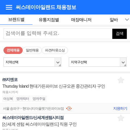
써스데이아일랜드
채용정보
브랜드별
유통지점별
매장매니저
알바
검색
전체채용
일반채용
파견/아웃소싱
지역선택
지역구선택
㈜지엔코
Thursday Island 현대가든파이브 신규오픈 중간관리자 구인
채용시까지
여성복
영캐릭터
영캐주얼
지원하기
서울 송파구 > 현대시티아울렛가든파이브점
써스데이아일랜드/신세계센텀시티점
[신세계 센텀 써스데이아일랜드] 직원 구인