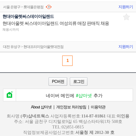
지원하기
서울 은평구 > 롯데몰은평점
현대아울렛써스데이아일랜드
현대아울렛 써스데이아일랜드 여성의류 매장 판매직 채용
채용시까지
지원하기
대전 유성구 > 현대프리미엄아울렛대전점
1
PC버전
로그인
네이버 메인에
#샵마넷
추가
|
|
About 샵마넷
개인정보 처리방침
이용약관
회사명:
(주)샵네트웍스
사업자등록번호:
114-87-01861
대표:
이인용
주소: 서울 금천구 디지털로9길 65 백상스타타워1차 508호
TEL:02)851-0815
직업정보제공사업신고번호:
서울청 제 2012-30 호