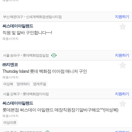
채용시까지
지원하기
부산 해운대구 > 신세계백화점센텀시티점
써스데이아일랜드
직원 및 알바 구인합니다~~!
채용시까지
지원하기
서울 송파구 > 롯데백화점잠실점
㈜지엔코
Thursday Island 롯데 백화점 미아점 매니저 구인
채용시까지
여성복
영캐릭터
영캐주얼
지원하기
서울 강북구 > 롯데백화점미아점
써스데이아일랜드
롯데본점 써스데이 아일랜드 매장직원장기알바구해요^^(여성복)
채용시까지
여성의류