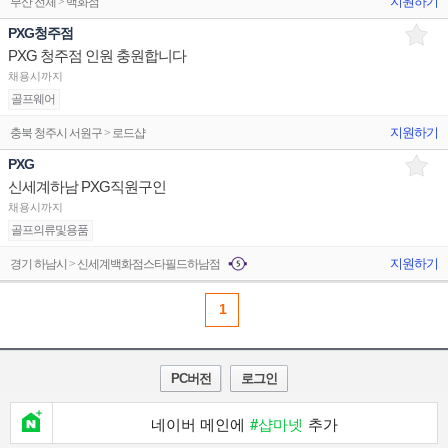
지원하기
부산 전체 > 백화점
PXG청주점
PXG 청주점 인원 충원합니다
채용시까지
골프웨어
지원하기
충북 청주시 서원구 > 로드샵
PXG
신세계하남 PXG직원구인
채용시까지
골프의류및용품
지원하기
경기 하남시 > 신세계백화점스타필드하남점
1
PC버전
로그인
네이버 메인에
#샵마넷
추가