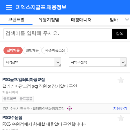
피엑스지골프
채용정보
브랜드별
유통지점별
매장매니저
알바
검색
전체채용
일반채용
파견/아웃소싱
지역선택
지역구선택
PXG골프/갤러리아광교점
갤러리아광교점 pxg 직원 or 장기알바 구인
채용시까지
골프의류
골프용품
지원하기
경기 수원시 영통구 > 갤러리아백화점광교점
PXG/수원점
PXG 수원점에서 함께할 대휴알바 구인합니다~