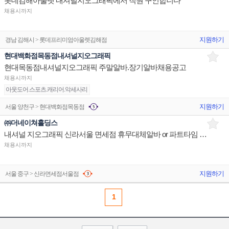
롯데김해아울렛 내셔널지오그래픽에서 직원 구인합니다
채용시까지
지원하기
경남 김해시 > 롯데프리미엄아울렛김해점
현대백화점목동점내셔널지오그래픽
현대목동점내셔널지오그래픽 주말알바.장기알바채용공고
채용시까지
아웃도어.스포츠.캐리어.악세사리
지원하기
서울 양천구 > 현대백화점목동점
㈜더네이쳐홀딩스
내셔널 지오그래픽 신라서울 면세점 휴무대체알바 or 파트타임 알바 구인합니다.
채용시까지
지원하기
서울 중구 > 신라면세점서울점
1