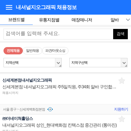
내셔널지오그래픽
채용정보
브랜드별
유통지점별
매장매니저
알바
검색
전체채용
일반채용
파견/아웃소싱
지역선택
지역구선택
신세계본점내셔널지오그래픽
신세계본점 내셔널지오그래픽 주5일직원, 주34회 알바 구인합니다
채용시까지
지원하기
서울 중구 > 신세계백화점본점
㈜더네이쳐홀딩스
내셔널지오그래픽 성인_현대백화점 킨텍스점 중간관리 (통마진)