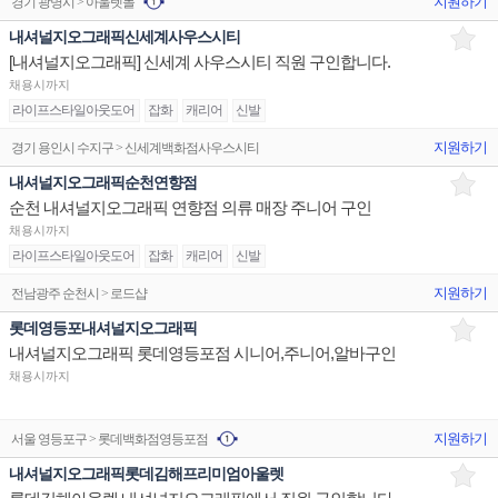
지원하기
경기 광명시 > 아울렛몰
내셔널지오그래픽신세계사우스시티
[내셔널지오그래픽] 신세계 사우스시티 직원 구인합니다.
채용시까지
라이프스타일아웃도어
잡화
캐리어
신발
지원하기
경기 용인시 수지구 > 신세계백화점사우스시티
내셔널지오그래픽순천연향점
순천 내셔널지오그래픽 연향점 의류 매장 주니어 구인
채용시까지
라이프스타일아웃도어
잡화
캐리어
신발
지원하기
전남광주 순천시 > 로드샵
롯데영등포내셔널지오그래픽
내셔널지오그래픽 롯데영등포점 시니어,주니어,알바구인
채용시까지
지원하기
서울 영등포구 > 롯데백화점영등포점
내셔널지오그래픽롯데김해프리미엄아울렛