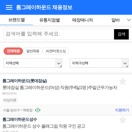
톰그레이하운드
채용정보
브랜드별
유통지점별
매장매니저
알바
검색
전체채용
일반채용
파견/아웃소싱
지역선택
지역구선택
톰그레이하운드(롯데잠실)
롯데잠실 톰그레이하운드(여성) 직원(주4일1명 )주말근무가능자
08/31까지
여성의류
지원하기
서울 송파구 > 백화점
톰그레이하운드성수
톰그레이하운드 성수 플래그쉽 직원 구인 공고