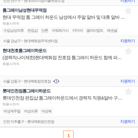
지원하기
인천 연수구 > 현대프리미엄아울렛송도점
톰그레이남성현대무역점
현대 무역점 톰 그레이 하운드 남성에서 주말 알바 및 대휴 알바 구인합니다!
채용시까지
수입남성의류
편집샵
단톤
아워레가시
카미야
갤러리뎁트
에센셜
지원하기
서울 강남구 > 현대백화점무역센터점
현대천호톰그레이하운드
(경력직나이제한)현대백화점 천호점 톰그레이 하운드 함께 파트타이머 구인합니다
채용시까지
지원하기
서울 강동구 > 현대백화점천호점
롯데인천점톰그레이하운드
롯데인천점 편집샵 톰그레이하운드에서 경력직 직원&알바 구해요
채용시까지
여성캐주얼
여성의류
여성복
지원하기
인천 미추홀구 > 롯데백화점인천점
1