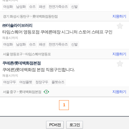
채용시까지
여성화
남성화
슈즈
패션
천연가죽슈즈
신발
지원하기
경기 화성시 동탄구 > 롯데백화점동탄점
㈜더솔라이브러리
타임스퀘어 영등포점 쿠에른매장 시그니처 스토어 스테프 구인
채용시까지
여성화
남성화
슈즈
패션
천연가죽슈즈
신발
지원하기
서울 영등포구 > 타임스퀘어영등포
쿠에른/롯데백화점본점
쿠에른)롯데백화점 본점 직원구인합니다.
채용시까지
여성구두
여성플렛
정장구두
플렛슈즈
지원하기
서울 중구 > 롯데백화점본점
1
PC버전
로그인