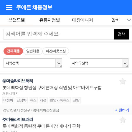
쿠에른
채용정보
브랜드별
유통지점별
매장매니저
알바
검색
전체채용
일반채용
파견/아웃소싱
지역선택
지역구선택
㈜더솔라이브러리
롯데백화점 창원점 쿠에른매장 직원 및 아르바이트구함
채용시까지
여성화
남성화
슈즈
패션
천연가죽슈즈
신발
지원하기
경남 창원시 성산구 > 롯데백화점창원점
㈜더솔라이브러리
롯데백화점 동탄점 쿠에른매장 매니저 구함