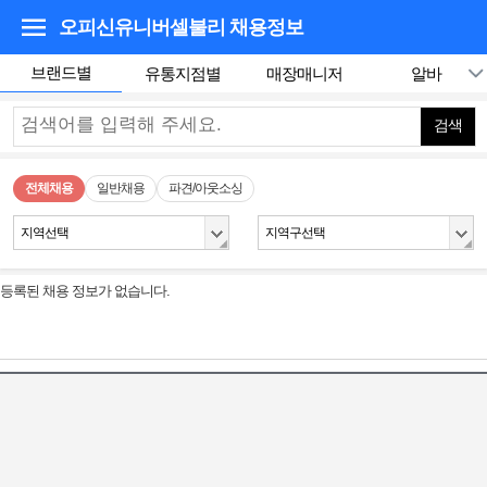
오피신유니버셀불리
채용정보
브랜드별
유통지점별
매장매니저
알바
검색
전체채용
일반채용
파견/아웃소싱
지역선택
지역구선택
등록된 채용 정보가 없습니다.