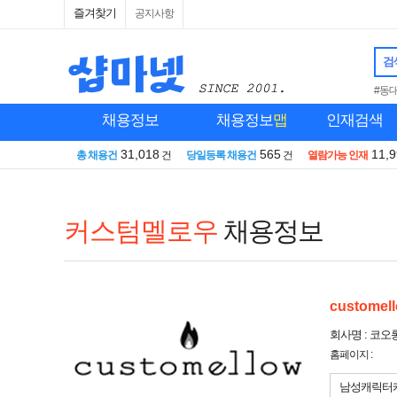
즐겨찾기
공지사항
검
#동
채용정보
채용정보
맵
인재검색
31,018
565
11,
총 채용건
건
당일등록 채용건
건
열람가능 인재
커스텀멜로우
채용정보
customel
회사명 : 코
홈페이지 :
남성캐릭터