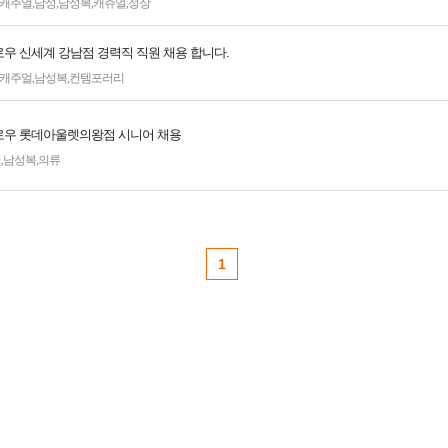
캐주얼
,
남성
,
남성복
,
캐쥬얼
,
정장
우 신세계 강남점 경력직 직원 채용 합니다.
캐주얼
,
남성복
,
컨템포러리
우 롯데아울렛의왕점 시니어 채용
얼
,
남성복
,
의류
1