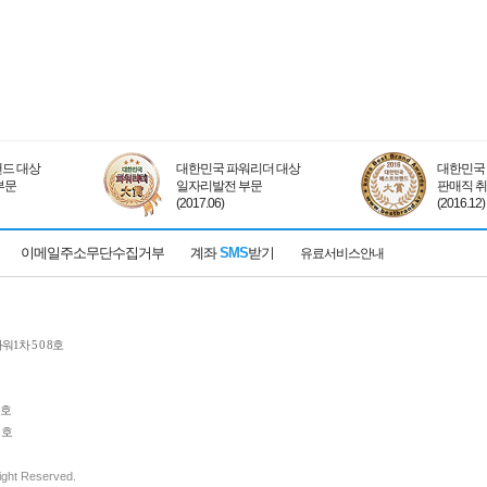
드 대상
대한민국 파워리더 대상
대한민국 
부문
일자리발전 부문
판매직 
(2017.06)
(2016.12)
이메일주소무단수집거부
계좌
SMS
받기
유료서비스안내
1차 5 0 8호
 호
 호
Right Reserved.