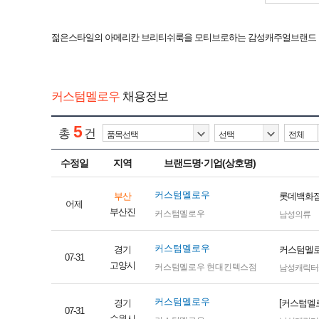
젊은스타일의 아메리칸 브리티쉬룩을 모티브로하는 감성캐주얼브랜드
커스텀멜로우
채용정보
5
총
건
수정일
지역
브랜드명·기업(상호명)
커스텀멜로우
부산
롯데백화점
어제
부산진
커스텀멜로우
남성의류
커스텀멜로우
경기
커스텀멜로
07-31
고양시
커스텀멜로우 현대킨텍스점
남성캐릭터
커스텀멜로우
경기
[커스텀멜
07-31
수원시