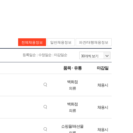
전체채용정보
일반채용정보
파견/대행채용정보
등록일순
수정일순
마감일순
품목 · 유통
마감일
백화점
채용시
의류
백화점
채용시
의류
쇼핑몰/패션몰
채용시
의류