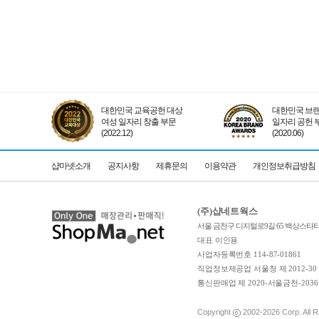
대한민국 교육공헌 대상
대한민국 브랜
여성 일자리 창출 부문
일자리 공헌 
(2022.12)
(2020.06)
샵마넷소개
공지사항
제휴문의
이용약관
개인정보취급방침
(주)샵네트웍스
서울 금천구 디지털로9길 65 백상스타타워
대표 이인용
사업자등록번호 114-87-01861
직업정보제공업 서울청 제 2012-30
통신판매업 제 2020-서울금천-2036
Copyright
2002-2026
Corp. All 