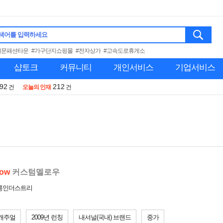
색어를 입력하세요
대문패션타운
#가구단지쇼핑몰
#전자상가
#고속도로휴게소
샵토크
커뮤니티
개인서비스
기업서비스
992
212
건
오늘의 인재
건
low
커스텀멜로우
오롱인더스트리
캐주얼
2009년 런칭
내셔널(국내) 브랜드
중가