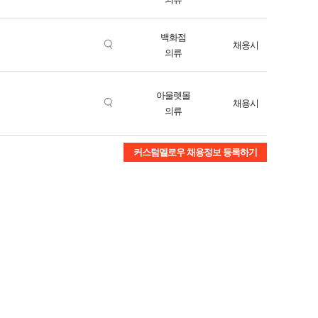
백화점
채용시
의류
아울렛몰
채용시
의류
커스텀멜로우 채용정보 등록하기