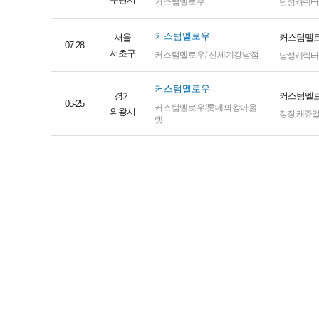
커스텀멜로우
남성캐릭터
커스텀멜로우
서울
커스텀멜로
07-28
서초구
커스텀멜로우/ 신세계강남점
남성캐릭터
커스텀멜로우
경기
커스텀멜로
05-25
커스텀멜로우/롯데의왕아울
의왕시
정장
,
캐쥬
렛