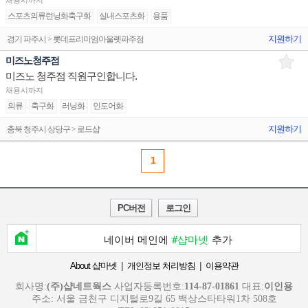
채용시까지
스포츠의류런닝화축구화
실내스포츠화
용품
지원하기
경기 파주시 > 롯데프리미엄아울렛파주점
미즈노청주점
미즈노 청주점 직원구인합니다.
채용시까지
의류
축구화
러닝화
인도어화
지원하기
충북 청주시 상당구 > 로드샵
1
PC버전
로그인
네이버 메인에
#샵마넷
추가
|
|
About 샵마넷
개인정보 처리방침
이용약관
회사명:
(주)샵네트웍스
사업자등록번호:
114-87-01861
대표:
이인용
주소: 서울 금천구 디지털로9길 65 백상스타타워1차 508호