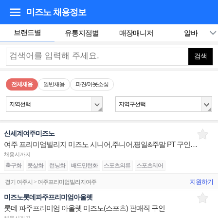
미즈노
채용정보
브랜드별
유통지점별
매장매니저
알바
검색
전체채용
일반채용
파견/아웃소싱
지역선택
지역구선택
신세계여주미즈노
여주 프리미엄빌리지 미즈노 시니어,주니어,평일&주말 PT 구인합니다.
채용시까지
축구화
풋살화
런닝화
배드민턴화
스포츠의류
스포츠웨어
지원하기
경기 여주시 > 여주프리미엄빌리지여주
미즈노롯데파주프리미엄아울렛
롯데 파주프리미엄 아울렛 미즈노(스포츠) 판매직 구인