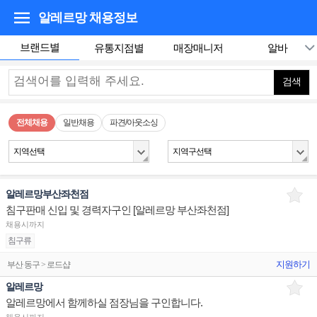
알레르망
채용정보
브랜드별
유통지점별
매장매니저
알바
검색
전체채용
일반채용
파견/아웃소싱
지역선택
지역구선택
알레르망부산좌천점
침구판매 신입 및 경력자구인 [알레르망 부산좌천점]
채용시까지
침구류
지원하기
부산 동구 > 로드샵
알레르망
알레르망에서 함께하실 점장님을 구인합니다.