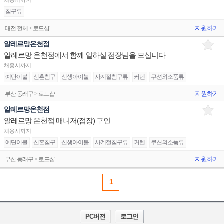
채용시까지
침구류
지원하기
대전 전체 > 로드샵
알레르망온천점
알레르망 온천점에서 함께 일하실 점장님을 모십니다
채용시까지
예단이불
신혼침구
신생아이불
사계절침구류
커텐
쿠션외소품류
지원하기
부산 동래구 > 로드샵
알레르망온천점
알레르망 온천점 매니저(점장) 구인
채용시까지
예단이불
신혼침구
신생아이불
사계절침구류
커텐
쿠션외소품류
지원하기
부산 동래구 > 로드샵
1
PC버전
로그인