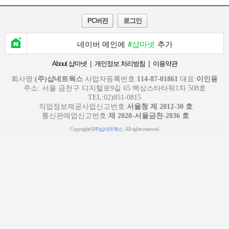
PC버전
로그인
네이버 메인에
#샵마넷
추가
|
|
About 샵마넷
개인정보 처리방침
이용약관
회사명:
(주)샵네트웍스
사업자등록번호:
114-87-01861
대표:
이인용
주소: 서울 금천구 디지털로9길 65 백상스타타워1차 508호
TEL:02)851-0815
직업정보제공사업신고번호:
서울청 제 2012-30 호
통신판매업신고번호:
제 2020-서울금천-2036 호
Copyright©
. All rights reserved.
(주)샵네트웍스