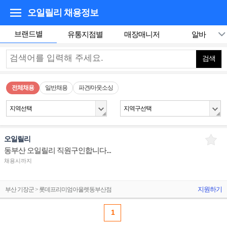
오일릴리
채용정보
브랜드별
유통지점별
매장매니저
알바
검색
전체채용
일반채용
파견/아웃소싱
지역선택
지역구선택
오일릴리
동부산 오일릴리 직원구인합니다...
채용시까지
지원하기
부산 기장군 > 롯데프리미엄아울렛동부산점
1