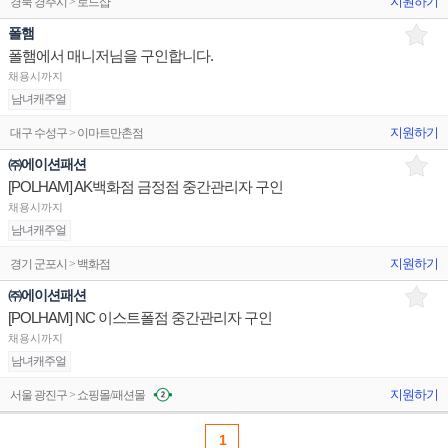
지원하기
경북 경주시 > 로드샵
폴햄
폴햄에서 매니저님을 구인합니다.
채용시까지
남녀캐주얼
지원하기
대구 수성구 > 이마트만촌점
㈜에이션패션
[POLHAM] AK백화점 금정점 중간관리자 구인
채용시까지
남녀캐주얼
지원하기
경기 군포시 > 백화점
㈜에이션패션
[POLHAM] NC 이스트폴점 중간관리자 구인
채용시까지
남녀캐주얼
지원하기
서울 광진구 > 쇼핑몰/패션몰
1