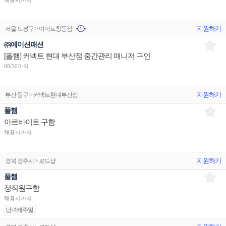
채용시까지
지원하기
서울 도봉구 > 이마트창동점
㈜에이션패션
[폴햄] 커넥트 현대 부산점 중간관리 매니저 구인
08/20까지
지원하기
부산 동구 > 커넥트현대부산점
폴햄
아르바이트 구함
채용시까지
지원하기
경북 경주시 > 로드샵
폴햄
정직원구함
채용시까지
남녀캐주얼