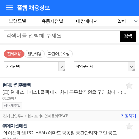
폴햄
채용정보
브랜드별
유통지점별
매장매니저
알바
검색
전체채용
일반채용
파견/아웃소싱
지역선택
지역구선택
현대남양주폴햄
(급) 현대 스페이스1 폴햄 에서 함께 근무할 직원을 구인 합니다 ( 주5일 280만원 )
08/26까지
남녀캐주얼
지원하기
경기 남양주시 > 현대프리미엄아울렛SPACE1
㈜에이션패션
[에이션패션] POLHAM / 이마트 창동점 중간관리자 구인 공고