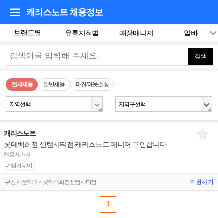
캐리스노트
채용정보
브랜드별
유통지점별
매장매니저
알바
검색
전체채용
일반채용
파견/아웃소싱
지역선택
지역구선택
캐리스노트
롯데백화점 센텀시티점 캐리스노트 매니저 구인합니다
채용시까지
여성커리어
지원하기
부산 해운대구 > 롯데백화점센텀시티점
1