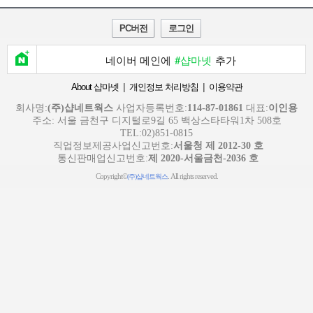
PC버전
로그인
네이버 메인에
#샵마넷
추가
|
|
About 샵마넷
개인정보 처리방침
이용약관
회사명:
(주)샵네트웍스
사업자등록번호:
114-87-01861
대표:
이인용
주소: 서울 금천구 디지털로9길 65 백상스타타워1차 508호
TEL:02)851-0815
직업정보제공사업신고번호:
서울청 제 2012-30 호
통신판매업신고번호:
제 2020-서울금천-2036 호
Copyright©
. All rights reserved.
(주)샵네트웍스