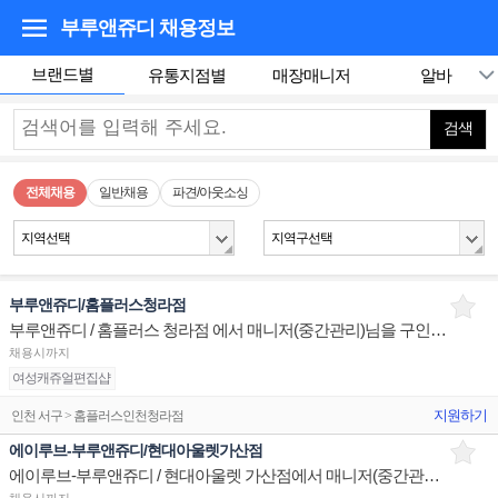
부루앤쥬디
채용정보
브랜드별
유통지점별
매장매니저
알바
검색
전체채용
일반채용
파견/아웃소싱
지역선택
지역구선택
부루앤쥬디/홈플러스청라점
부루앤쥬디 / 홈플러스 청라점 에서 매니저(중간관리)님을 구인합니다.
채용시까지
여성캐쥬얼편집샵
지원하기
인천 서구 > 홈플러스인천청라점
에이루브-부루앤쥬디/현대아울렛가산점
에이루브-부루앤쥬디 / 현대아울렛 가산점에서 매니저(중간관리)님을 구인합니다.