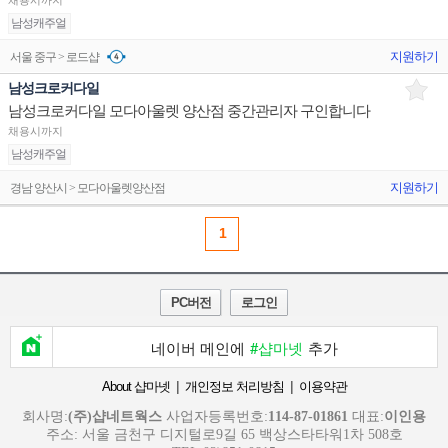
채용시까지
남성캐주얼
지원하기
서울 중구 > 로드샵
남성크로커다일
남성크로커다일 모다아울렛 양산점 중간관리자 구인합니다
채용시까지
남성캐주얼
지원하기
경남 양산시 > 모다아울렛양산점
1
PC버전
로그인
네이버 메인에
#샵마넷
추가
|
|
About 샵마넷
개인정보 처리방침
이용약관
회사명:
(주)샵네트웍스
사업자등록번호:
114-87-01861
대표:
이인용
주소: 서울 금천구 디지털로9길 65 백상스타타워1차 508호