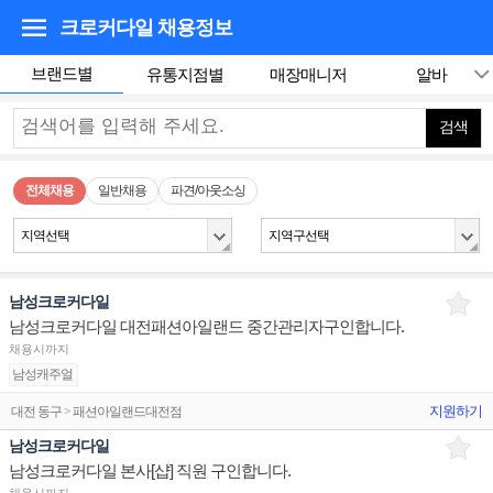
크로커다일
채용정보
브랜드별
유통지점별
매장매니저
알바
검색
전체채용
일반채용
파견/아웃소싱
지역선택
지역구선택
남성크로커다일
남성크로커다일 대전패션아일랜드 중간관리자구인합니다.
채용시까지
남성캐주얼
지원하기
대전 동구 > 패션아일랜드대전점
남성크로커다일
남성크로커다일 본사[샵] 직원 구인합니다.