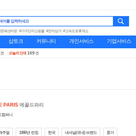
색어를 입력하세요
대문패션타운
#가구단지쇼핑몰
#전자상가
#고속도로휴게소
샵토크
커뮤니티
개인서비스
기업서비스
169
건
오늘의 인재
건
E PARIS
에꼴드파리
미도컴퍼니
캐주얼
1990년 런칭
한국
내셔널(국내) 브랜드
중가