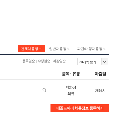
전체채용정보
일반채용정보
파견/대행채용정보
등록일순
수정일순
마감일순
품목 · 유통
마감일
백화점
채용시
의류
에꼴드파리 채용정보 등록하기