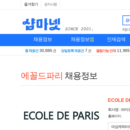
즐겨찾기
공지사항
검
#동
채용정보
채용정보
맵
인재검색
30,885
7
11,985
총 채용건
건
당일등록 채용건
건
열람가능 인재
에꼴드파리
채용정보
ECOLE D
회사명 : ㈜
홈페이지 :
여성캐릭터