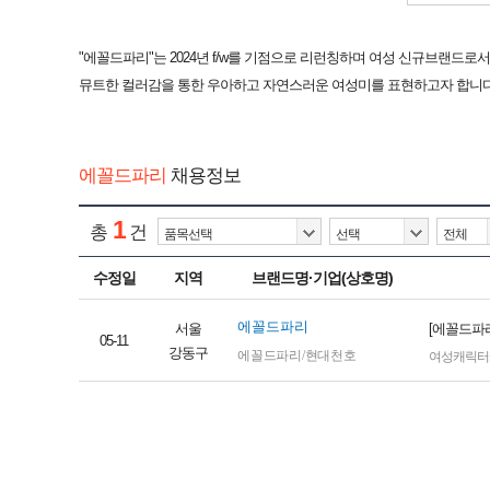
"에꼴드파리"는 2024년 f/w를 기점으로 리런칭하며 여성 신규브랜드
뮤트한 컬러감을 통한 우아하고 자연스러운 여성미를 표현하고자 합니다
에꼴드파리
채용정보
1
총
건
수정일
지역
브랜드명·기업(상호명)
에꼴드파리
서울
[에꼴드파
05-11
강동구
에꼴드파리/현대천호
여성캐릭터