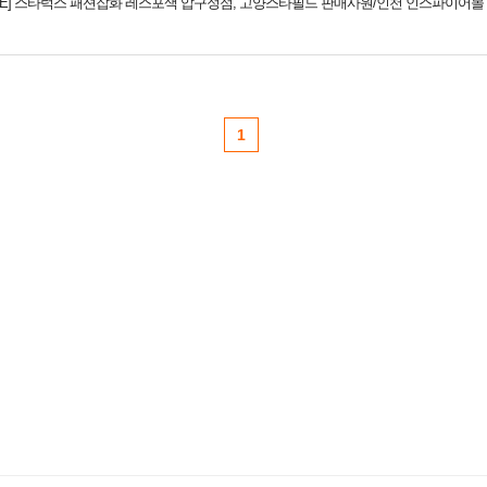
LUXE] 스타럭스 패션잡화 레스포색 압구정점, 고양스타필드 판매사원/인천 인스파이어
1