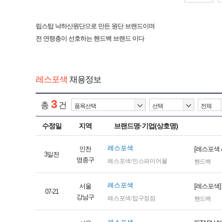
립스탑 낙하산원단으로 만든 원단 브랜드이며
전 연령층이 선호하는 핸드백 브랜드 이다
레스포색
채용정보
3
총
건
수정일
지역
브랜드명·기업(상호명)
레스포색
인천
[레스포색 
3일전
영종구
레스포색/인스파이어몰
핸드백
레스포색
서울
[레스포색]
07-21
강남구
레스포색/압구정점
핸드백