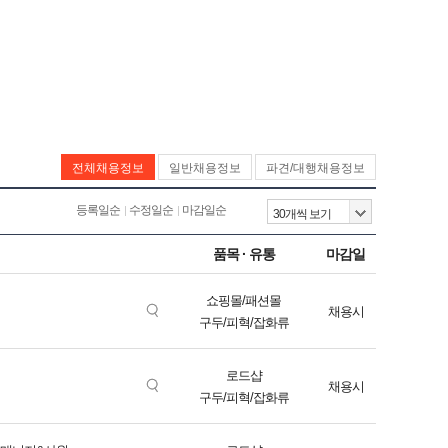
전체채용정보
일반채용정보
파견/대행채용정보
등록일순
수정일순
마감일순
품목 · 유통
마감일
쇼핑몰/패션몰
채용시
구두/피혁/잡화류
로드샵
채용시
구두/피혁/잡화류