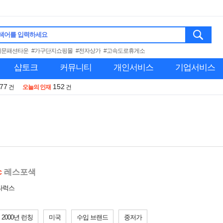
색어를 입력하세요
대문패션타운
#가구단지쇼핑몰
#전자상가
#고속도로휴게소
샵토크
커뮤니티
개인서비스
기업서비스
977
152
건
오늘의 인재
건
c
레스포색
스타럭스
2000년 런칭
미국
수입 브랜드
중저가