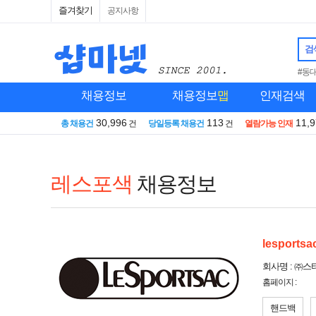
즐겨찾기
공지사항
검
#동
채용정보
채용정보
맵
인재검색
30,996
113
11,
총 채용건
건
당일등록 채용건
건
열람가능 인재
레스포색
채용정보
lesportsa
회사명 : ㈜
홈페이지 :
핸드백