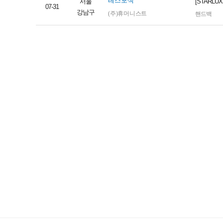
레스포색
서울
[STAR
07-31
강남구
(주)휴머니스트
핸드백