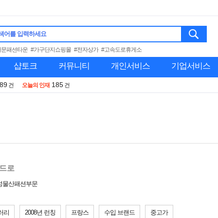
색어를 입력하세요
대문패션타운
#가구단지쇼핑몰
#전자상가
#고속도로휴게소
샵토크
커뮤니티
개인서비스
기업서비스
989
185
건
오늘의 인재
건
드로
삼성물산패션부문
러리
2008년 런칭
프랑스
수입 브랜드
중고가