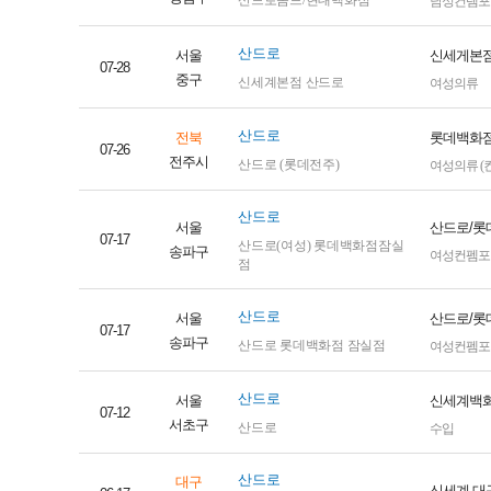
산드로옴므/현대백화점
남성컨템포
산드로
서울
신세게본점
07-28
중구
신세계본점 산드로
여성의류
산드로
전북
롯데백화점
07-26
전주시
산드로 (롯데전주)
여성의류 (
산드로
서울
산드로/롯
07-17
산드로(여성) 롯데백화점잠실
송파구
여성컨펨포
점
산드로
서울
산드로/롯데
07-17
송파구
산드로 롯데백화점 잠실점
여성컨펨포
산드로
서울
신세계백화
07-12
서초구
산드로
수입
산드로
대구
신세계 대