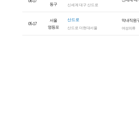
06-17
동구
신세계 대구 산드로
산드로
서울
막내직원
05-17
영등포
산드로 더현대서울
여성의류