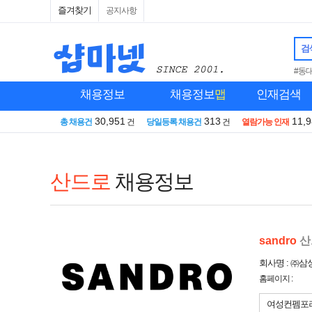
즐겨찾기
공지사항
검
#동
채용정보
채용정보
맵
인재검색
30,951
313
11,
총 채용건
건
당일등록 채용건
건
열람가능 인재
산드로
채용정보
sandro
산
회사명 : ㈜
홈페이지 :
여성컨펨포