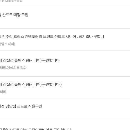
러리
,
남성캐쥬얼
 산드로 매장 구인
 전주점 프랑스 컨템포러리 브랜드 산드로 시니어 , 장기알바 구합니
컨템포러리)
데 잠실점 둘째 직원(시니어) 구인합니다
러리
,
여성의류
,
잡화
 잠실점 둘째 직원(시니어) 구인합니다 )
러리
점 강남점 산드로 직원구인
구 6층 산드로 여성 고정아르바이트 구인합니다