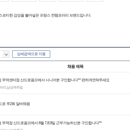
스포티한 감성을 불어넣은 프랑스 컨템포러리 브랜드입니다.
상세검색으로 이동
채용 제목
 무역센터점 산드로옴므에서 시니어분 구인합니다^^ 편하게연락주세요
러리
,
남성캐쥬얼
드로 주2회 알바채용
 무역점 산드로옴므에서 8월 7,8,9일 근무가능하신분 구인합니다^^