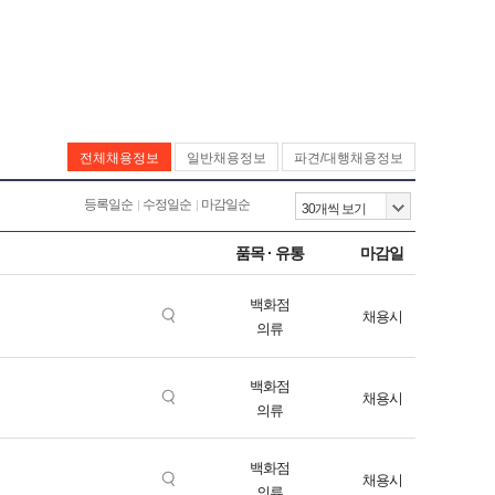
전체채용정보
일반채용정보
파견/대행채용정보
등록일순
수정일순
마감일순
품목 · 유통
마감일
백화점
채용시
의류
백화점
채용시
의류
백화점
채용시
의류