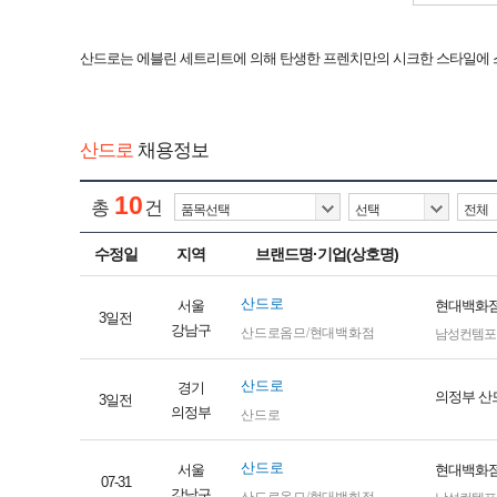
산드로는 에블린 세트리트에 의해 탄생한 프렌치만의 시크한 스타일에 
산드로
채용정보
10
총
건
수정일
지역
브랜드명·기업(상호명)
산드로
서울
현대백화점
3일전
강남구
산드로옴므/현대백화점
남성컨템포
산드로
경기
의정부 산
3일전
의정부
산드로
산드로
서울
현대백화점
07-31
강남구