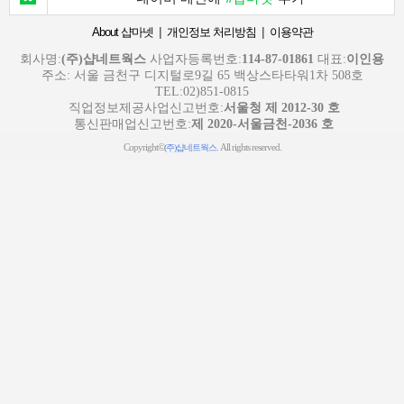
|
|
About 샵마넷
개인정보 처리방침
이용약관
회사명:
(주)샵네트웍스
사업자등록번호:
114-87-01861
대표:
이인용
주소: 서울 금천구 디지털로9길 65 백상스타타워1차 508호
TEL:02)851-0815
직업정보제공사업신고번호:
서울청 제 2012-30 호
통신판매업신고번호:
제 2020-서울금천-2036 호
Copyright©
. All rights reserved.
(주)샵네트웍스