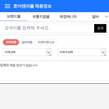
호야앤피플
채용정보
브랜드별
유통지점별
매장매니저
알바
검색
전체채용
일반채용
파견/아웃소싱
지역선택
지역구선택
등록된 채용 정보가 없습니다.