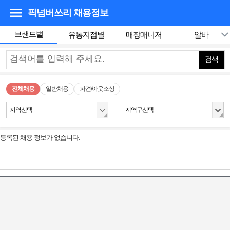
픽넘버쓰리
채용정보
브랜드별
유통지점별
매장매니저
알바
검색
전체채용
일반채용
파견/아웃소싱
지역선택
지역구선택
등록된 채용 정보가 없습니다.