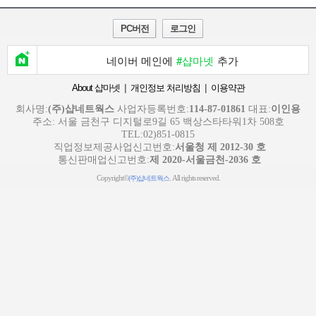
PC버전
로그인
네이버 메인에
#샵마넷
추가
|
|
About 샵마넷
개인정보 처리방침
이용약관
회사명:
(주)샵네트웍스
사업자등록번호:
114-87-01861
대표:
이인용
주소: 서울 금천구 디지털로9길 65 백상스타타워1차 508호
TEL:02)851-0815
직업정보제공사업신고번호:
서울청 제 2012-30 호
통신판매업신고번호:
제 2020-서울금천-2036 호
Copyright©
. All rights reserved.
(주)샵네트웍스