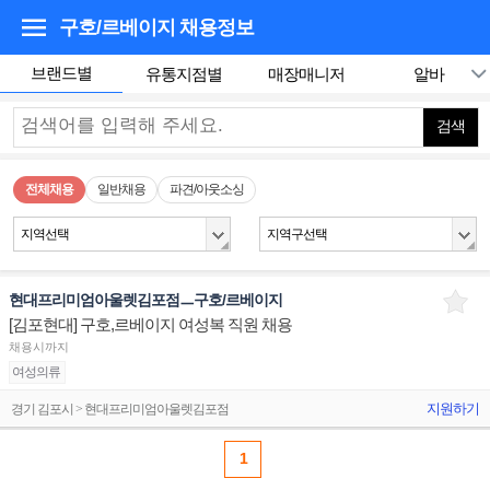
구호/르베이지
채용정보
브랜드별
유통지점별
매장매니저
알바
검색
전체채용
일반채용
파견/아웃소싱
지역선택
지역구선택
현대프리미엄아울렛김포점ㅡ구호/르베이지
[김포현대] 구호,르베이지 여성복 직원 채용
채용시까지
여성의류
지원하기
경기 김포시 > 현대프리미엄아울렛김포점
1