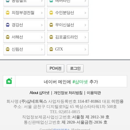
공항철도
에버라인
의정부경전철
수인분당선
경강선
우이신설선
서해선
김포골드라인
신림선
GTX
PC버전
로그인
네이버 메인에
#샵마넷
추가
|
|
About 샵마넷
개인정보 처리방침
이용약관
회사명:
(주)샵네트웍스
사업자등록번호:
114-87-01861
대표:
이인용
주소: 서울 금천구 디지털로9길 65 백상스타타워1차 508호
TEL:02)851-0815
직업정보제공사업신고번호:
서울청 제 2012-30 호
통신판매업신고번호:
제 2020-서울금천-2036 호
Copyright©
. All rights reserved.
(주)샵네트웍스