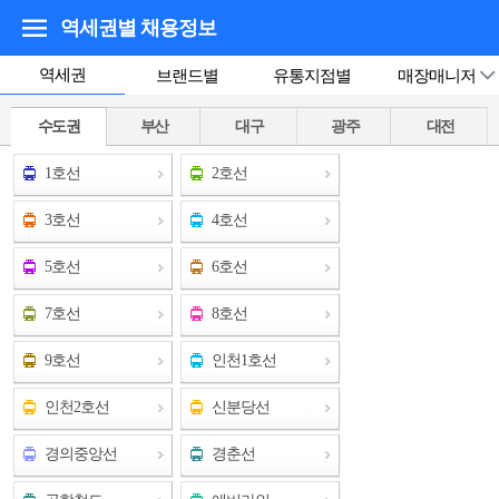
역세권별 채용정보
역세권
브랜드별
유통지점별
매장매니저
수도권
부산
대구
광주
대전
1호선
2호선
3호선
4호선
5호선
6호선
7호선
8호선
9호선
인천1호선
인천2호선
신분당선
경의중앙선
경춘선