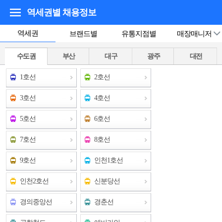
역세권별 채용정보
역세권
브랜드별
유통지점별
매장매니저
수도권
부산
대구
광주
대전
1호선
2호선
3호선
4호선
5호선
6호선
7호선
8호선
9호선
인천1호선
인천2호선
신분당선
경의중앙선
경춘선