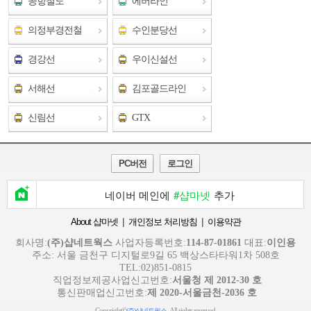
공항철도
에버라인
의정부경전철
수인분당선
경강선
우이신설선
서해선
김포골드라인
신림선
GTX
PC버전
로그인
네이버 메인에
#샵마넷
추가
|
|
About 샵마넷
개인정보 처리방침
이용약관
회사명:
(주)샵네트웍스
사업자등록번호:
114-87-01861
대표:
이인용
주소: 서울 금천구 디지털로9길 65 백상스타타워1차 508호
TEL:02)851-0815
직업정보제공사업신고번호:
서울청 제 2012-30 호
통신판매업신고번호:
제 2020-서울금천-2036 호
Copyright©
. All rights reserved.
(주)샵네트웍스